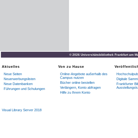
© 2026 Universitätsbibliothek Frankfurt am M
Aktuelles
Von zu Hause
Veröffentli
Neue Seiten
Online-Angebote außerhalb des
Hochschulpubl
Campus nutzen
Neuerwerbungslisten
Digitale Samm
Bücher online bestellen
Neue Datenbanken
Frankfurter Bi
Verlängern, Konto abfragen
Ausstellungsk
Führungen und Schulungen
Hilfe zu Ihrem Konto
Visual Library Server 2018