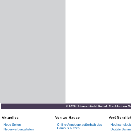
© 2026 Universitätsbibliothek Frankfurt am M
Aktuelles
Von zu Hause
Veröffentli
Neue Seiten
Online-Angebote außerhalb des
Hochschulpubl
Campus nutzen
Neuerwerbungslisten
Digitale Samm