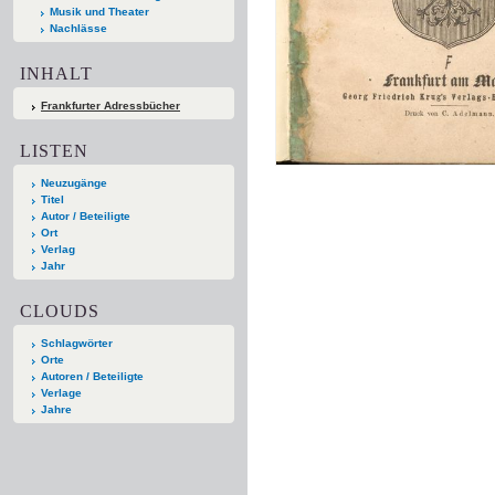
Musik und Theater
Nachlässe
INHALT
Frankfurter Adressbücher
LISTEN
Neuzugänge
Titel
Autor / Beteiligte
Ort
Verlag
Jahr
CLOUDS
Schlagwörter
Orte
Autoren / Beteiligte
Verlage
Jahre