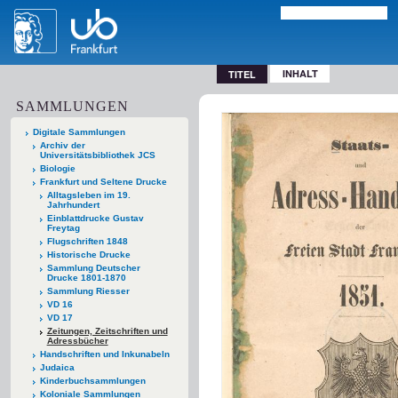
INHALT
TITEL
SAMMLUNGEN
Digitale Sammlungen
Archiv der
Universitätsbibliothek JCS
Biologie
Frankfurt und Seltene Drucke
Alltagsleben im 19.
Jahrhundert
Einblattdrucke Gustav
Freytag
Flugschriften 1848
Historische Drucke
Sammlung Deutscher
Drucke 1801-1870
Sammlung Riesser
VD 16
VD 17
Zeitungen, Zeitschriften und
Adressbücher
Handschriften und Inkunabeln
Judaica
Kinderbuchsammlungen
Koloniale Sammlungen