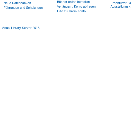
Bücher online bestellen
Neue Datenbanken
Frankfurter Bi
Verlängern, Konto abfragen
Ausstellungsk
Führungen und Schulungen
Hilfe zu Ihrem Konto
Visual Library Server 2018