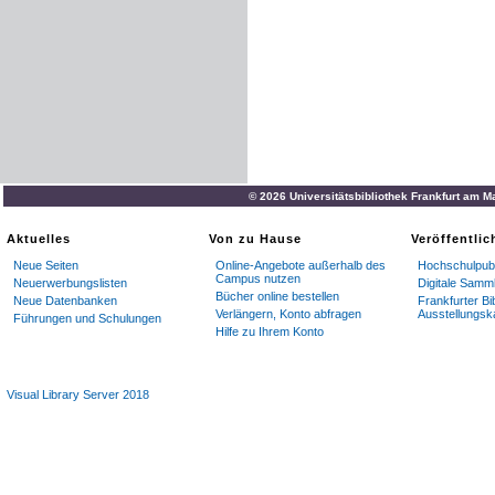
© 2026 Universitätsbibliothek Frankfurt am M
Aktuelles
Von zu Hause
Veröffentli
Neue Seiten
Online-Angebote außerhalb des
Hochschulpubl
Campus nutzen
Neuerwerbungslisten
Digitale Samm
Bücher online bestellen
Neue Datenbanken
Frankfurter Bi
Verlängern, Konto abfragen
Ausstellungsk
Führungen und Schulungen
Hilfe zu Ihrem Konto
Visual Library Server 2018