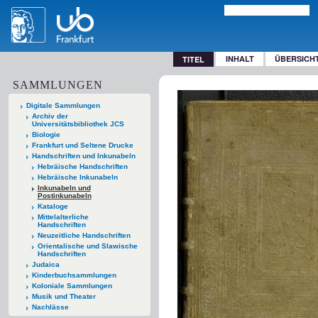
INHALT
ÜBERSICH
TITEL
SAMMLUNGEN
Digitale Sammlungen
Archiv der
Universitätsbibliothek JCS
Biologie
Frankfurt und Seltene Drucke
Handschriften und Inkunabeln
Hebräische Handschriften
Hebräische Inkunabeln
Inkunabeln und
Postinkunabeln
Kataloge
Mittelalterliche
Handschriften
Neuzeitliche Handschriften
Orientalische und Slawische
Handschriften
Judaica
Kinderbuchsammlungen
Koloniale Sammlungen
Musik und Theater
Nachlässe