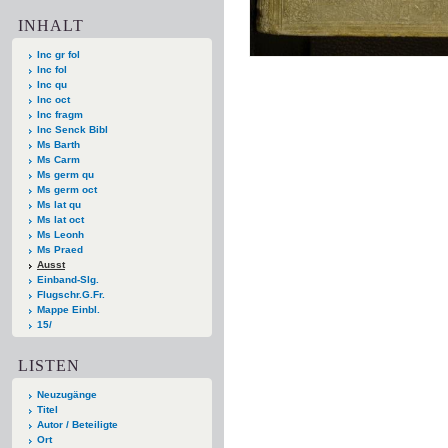
INHALT
Inc gr fol
Inc fol
Inc qu
Inc oct
Inc fragm
Inc Senck Bibl
Ms Barth
Ms Carm
Ms germ qu
Ms germ oct
Ms lat qu
Ms lat oct
Ms Leonh
Ms Praed
Ausst
Einband-Slg.
Flugschr.G.Fr.
Mappe Einbl.
15/
LISTEN
Neuzugänge
Titel
Autor / Beteiligte
Ort