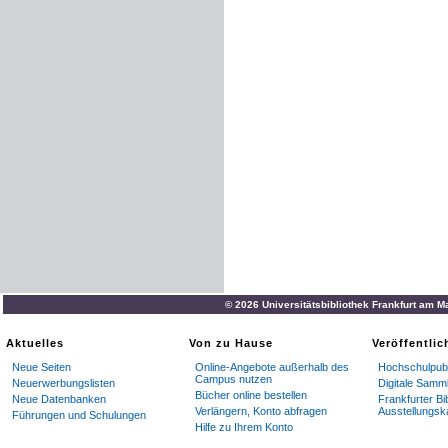
© 2026 Universitätsbibliothek Frankfurt am M
Aktuelles
Von zu Hause
Veröffentli
Neue Seiten
Online-Angebote außerhalb des
Hochschulpubl
Campus nutzen
Neuerwerbungslisten
Digitale Samm
Bücher online bestellen
Neue Datenbanken
Frankfurter Bi
Verlängern, Konto abfragen
Ausstellungsk
Führungen und Schulungen
Hilfe zu Ihrem Konto