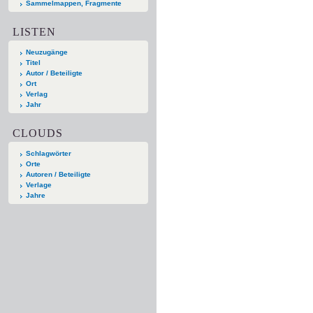
Sammelmappen, Fragmente
LISTEN
Neuzugänge
Titel
Autor / Beteiligte
Ort
Verlag
Jahr
CLOUDS
Schlagwörter
Orte
Autoren / Beteiligte
Verlage
Jahre