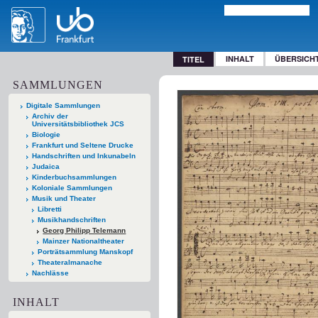
INHALT
ÜBERSICH
TITEL
SAMMLUNGEN
Digitale Sammlungen
Archiv der
Universitätsbibliothek JCS
Biologie
Frankfurt und Seltene Drucke
Handschriften und Inkunabeln
Judaica
Kinderbuchsammlungen
Koloniale Sammlungen
Musik und Theater
Libretti
Musikhandschriften
Georg Philipp Telemann
Mainzer Nationaltheater
Porträtsammlung Manskopf
Theateralmanache
Nachlässe
INHALT