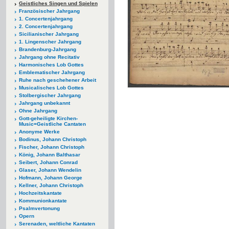
Geistliches Singen und Spielen
Französischer Jahrgang
1. Concertenjahrgang
2. Concertenjahrgang
Sicilianischer Jahrgang
1. Lingenscher Jahrgang
Brandenburg-Jahrgang
Jahrgang ohne Recitativ
Harmonisches Lob Gottes
Emblematischer Jahrgang
Ruhe nach geschehener Arbeit
Musicalisches Lob Gottes
Stolbergischer Jahrgang
Jahrgang unbekannt
Ohne Jahrgang
Gott-geheiligte Kirchen-
Music=Geistliche Cantaten
Anonyme Werke
Bodinus, Johann Christoph
Fischer, Johann Christoph
König, Johann Balthasar
Seibert, Johann Conrad
Glaser, Johann Wendelin
Hofmann, Johann George
Kellner, Johann Christoph
Hochzeitskantate
Kommunionkantate
Psalmvertonung
Opern
Serenaden, weltliche Kantaten