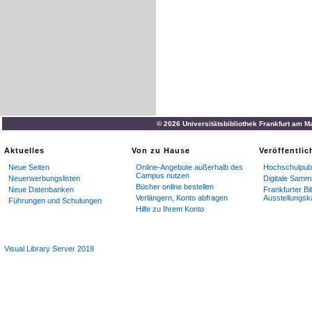
© 2026 Universitätsbibliothek Frankfurt am M
Aktuelles
Von zu Hause
Veröffentli
Neue Seiten
Online-Angebote außerhalb des
Hochschulpubl
Campus nutzen
Neuerwerbungslisten
Digitale Samm
Bücher online bestellen
Neue Datenbanken
Frankfurter Bi
Verlängern, Konto abfragen
Ausstellungsk
Führungen und Schulungen
Hilfe zu Ihrem Konto
Visual Library Server 2018