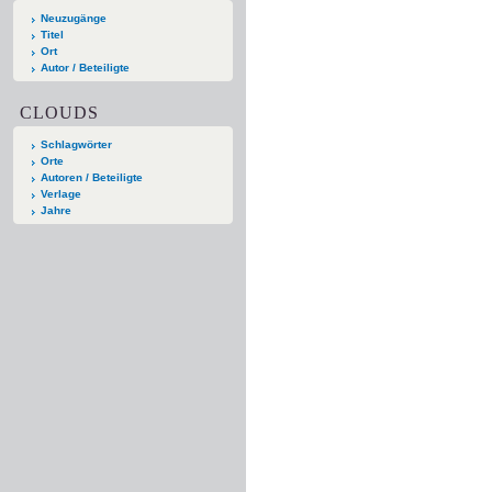
Neuzugänge
Titel
Ort
Autor / Beteiligte
CLOUDS
Schlagwörter
Orte
Autoren / Beteiligte
Verlage
Jahre