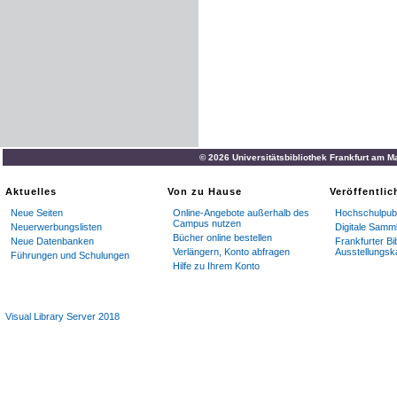
© 2026 Universitätsbibliothek Frankfurt am M
Aktuelles
Von zu Hause
Veröffentli
Neue Seiten
Online-Angebote außerhalb des
Hochschulpubl
Campus nutzen
Neuerwerbungslisten
Digitale Samm
Bücher online bestellen
Neue Datenbanken
Frankfurter Bi
Verlängern, Konto abfragen
Ausstellungsk
Führungen und Schulungen
Hilfe zu Ihrem Konto
Visual Library Server 2018