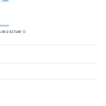
, train
eroun
is:30:2-517148
t