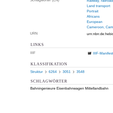
Schlagwörter (EN)
Railway, railroad
Land transport
Portrait
Africans
European
Cameroon, Cam
URN
urn:nbn:de:heb
LINKS
IIIF
IIIF-Manifes
KLASSIFIKATION
Struktur
6264
3051
3548
SCHLAGWÖRTER
Bahningenieure Eisenbahnwagen Mittellandbahn