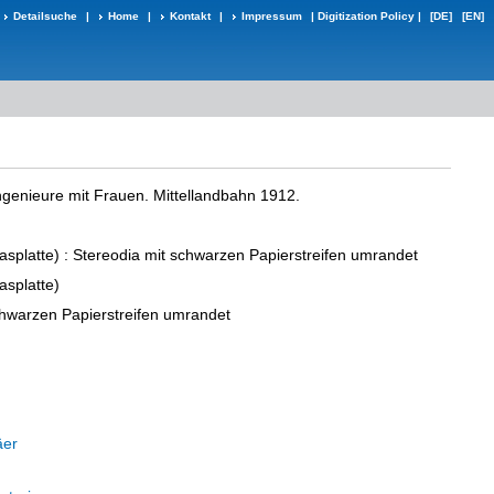
Detailsuche
|
Home
|
Kontakt
|
Impressum
|
Digitization Policy
|
[DE]
[EN]
ngenieure mit Frauen. Mittellandbahn 1912.
asplatte)
: Stereodia mit schwarzen Papierstreifen umrandet
asplatte)
chwarzen Papierstreifen umrandet
äer