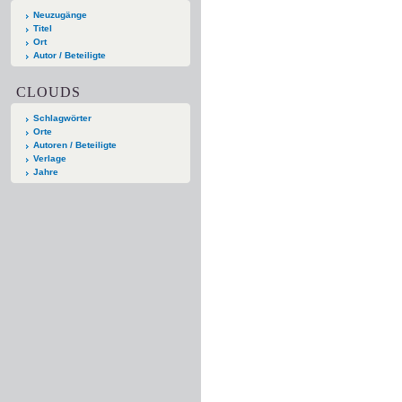
Neuzugänge
Titel
Ort
Autor / Beteiligte
CLOUDS
Schlagwörter
Orte
Autoren / Beteiligte
Verlage
Jahre