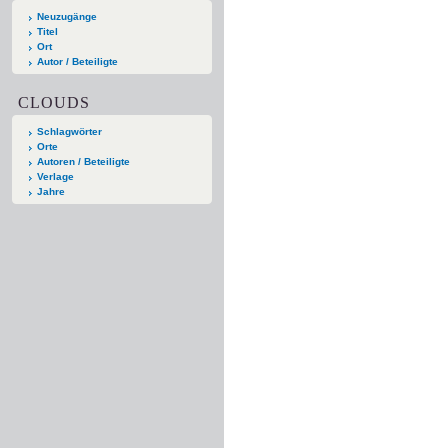
Neuzugänge
Titel
Ort
Autor / Beteiligte
CLOUDS
Schlagwörter
Orte
Autoren / Beteiligte
Verlage
Jahre