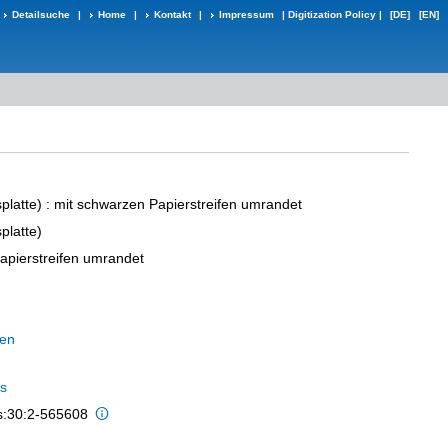
Detailsuche
|
Home
|
Kontakt
|
Impressum
|
Digitization Policy
|
[DE]
[EN]
platte)
: mit schwarzen Papierstreifen umrandet
platte)
apierstreifen umrandet
ien
s
is:30:2-565608