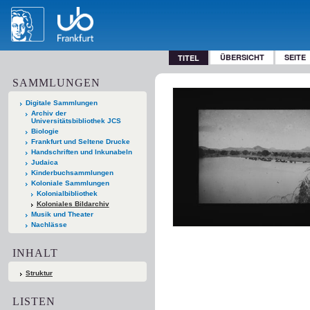
ÜBERSICHT
SEITE
TITEL
SAMMLUNGEN
Digitale Sammlungen
Archiv der
Universitätsbibliothek JCS
Biologie
Frankfurt und Seltene Drucke
Handschriften und Inkunabeln
Judaica
Kinderbuchsammlungen
Koloniale Sammlungen
Kolonialbibliothek
Koloniales Bildarchiv
Musik und Theater
Nachlässe
INHALT
Struktur
LISTEN