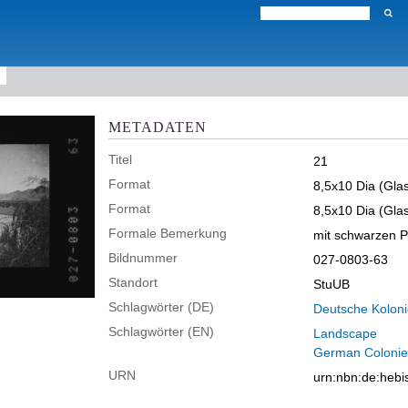
METADATEN
Titel
21
Format
8,5x10 Dia (Glas
Format
8,5x10 Dia (Glas
Formale Bemerkung
mit schwarzen P
Bildnummer
027-0803-63
Standort
StuUB
Schlagwörter (DE)
Deutsche Kolon
Schlagwörter (EN)
Landscape
German Colonie
URN
urn:nbn:de:heb