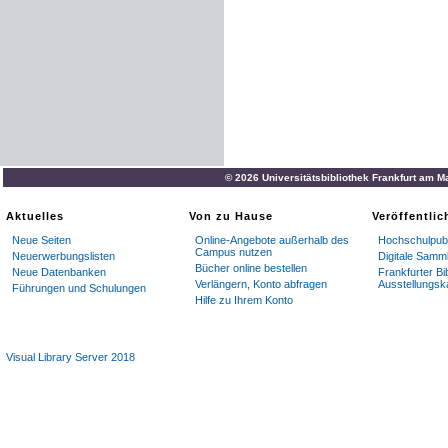
© 2026 Universitätsbibliothek Frankfurt am M
Aktuelles
Von zu Hause
Veröffentli
Neue Seiten
Online-Angebote außerhalb des
Hochschulpubl
Campus nutzen
Neuerwerbungslisten
Digitale Samm
Bücher online bestellen
Neue Datenbanken
Frankfurter Bi
Verlängern, Konto abfragen
Ausstellungsk
Führungen und Schulungen
Hilfe zu Ihrem Konto
Visual Library Server 2018