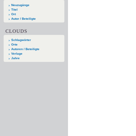
Neuzugänge
Titel
Ort
Autor / Beteiligte
CLOUDS
Schlagwörter
Orte
Autoren / Beteiligte
Verlage
Jahre