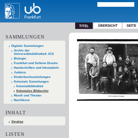
ÜBERSICHT
SEITE
TITEL
SAMMLUNGEN
Digitale Sammlungen
Archiv der
Universitätsbibliothek JCS
Biologie
Frankfurt und Seltene Drucke
Handschriften und Inkunabeln
Judaica
Kinderbuchsammlungen
Koloniale Sammlungen
Kolonialbibliothek
Koloniales Bildarchiv
Musik und Theater
Nachlässe
INHALT
Struktur
LISTEN