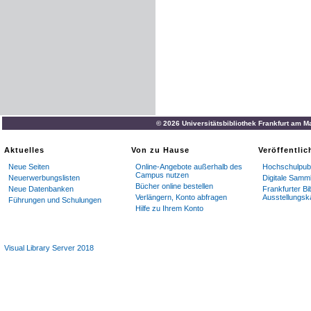
© 2026 Universitätsbibliothek Frankfurt am M
Aktuelles
Von zu Hause
Veröffentli
Neue Seiten
Online-Angebote außerhalb des
Hochschulpubl
Campus nutzen
Neuerwerbungslisten
Digitale Samm
Bücher online bestellen
Neue Datenbanken
Frankfurter Bi
Verlängern, Konto abfragen
Ausstellungsk
Führungen und Schulungen
Hilfe zu Ihrem Konto
Visual Library Server 2018