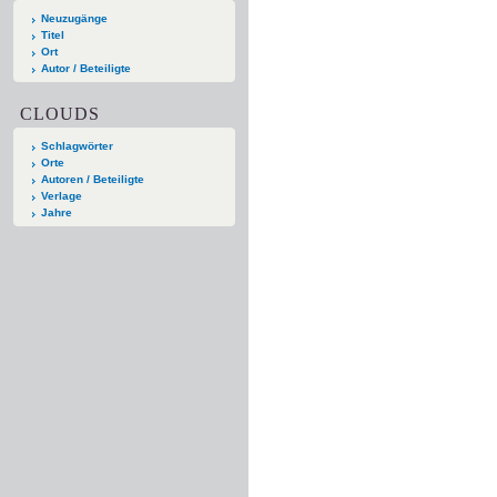
Neuzugänge
Titel
Ort
Autor / Beteiligte
CLOUDS
Schlagwörter
Orte
Autoren / Beteiligte
Verlage
Jahre