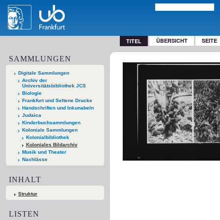
ÜBERSICHT
SEITE
TITEL
SAMMLUNGEN
Digitale Sammlungen
Archiv der
Universitätsbibliothek JCS
Biologie
Frankfurt und Seltene Drucke
Handschriften und Inkunabeln
Judaica
Kinderbuchsammlungen
Koloniale Sammlungen
Kolonialbibliothek
Koloniales Bildarchiv
Musik und Theater
Nachlässe
INHALT
Struktur
LISTEN