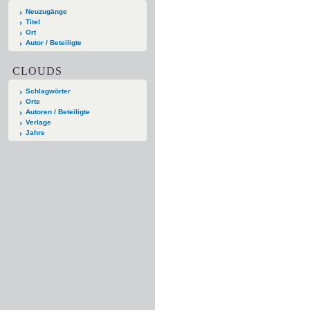
Neuzugänge
Titel
Ort
Autor / Beteiligte
CLOUDS
Schlagwörter
Orte
Autoren / Beteiligte
Verlage
Jahre