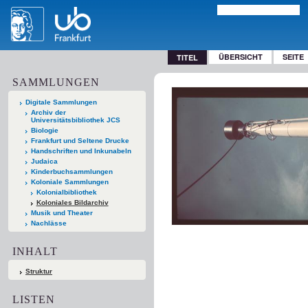
ÜBERSICHT
SEITE
TITEL
SAMMLUNGEN
Digitale Sammlungen
Archiv der
Universitätsbibliothek JCS
Biologie
Frankfurt und Seltene Drucke
Handschriften und Inkunabeln
Judaica
Kinderbuchsammlungen
Koloniale Sammlungen
Kolonialbibliothek
Koloniales Bildarchiv
Musik und Theater
Nachlässe
INHALT
Struktur
LISTEN