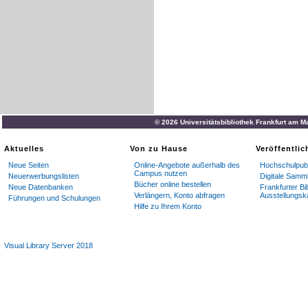
© 2026 Universitätsbibliothek Frankfurt am M
Aktuelles
Von zu Hause
Veröffentli
Neue Seiten
Online-Angebote außerhalb des
Hochschulpubl
Campus nutzen
Neuerwerbungslisten
Digitale Samm
Bücher online bestellen
Neue Datenbanken
Frankfurter Bi
Verlängern, Konto abfragen
Ausstellungsk
Führungen und Schulungen
Hilfe zu Ihrem Konto
Visual Library Server 2018