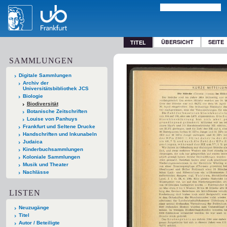
ÜBERSICHT
SEITE
TITEL
SAMMLUNGEN
Digitale Sammlungen
Archiv der
Universitätsbibliothek JCS
Biologie
Biodiversität
Botanische Zeitschriften
Louise von Panhuys
Frankfurt und Seltene Drucke
Handschriften und Inkunabeln
Judaica
Kinderbuchsammlungen
Koloniale Sammlungen
Musik und Theater
Nachlässe
LISTEN
Neuzugänge
Titel
Autor / Beteiligte