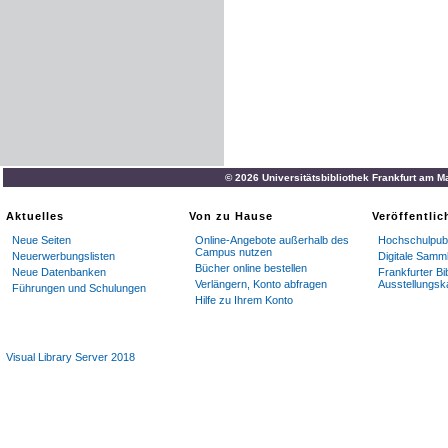
© 2026 Universitätsbibliothek Frankfurt am M
Aktuelles
Von zu Hause
Veröffentli
Neue Seiten
Online-Angebote außerhalb des
Hochschulpubl
Campus nutzen
Neuerwerbungslisten
Digitale Samm
Bücher online bestellen
Neue Datenbanken
Frankfurter Bi
Verlängern, Konto abfragen
Ausstellungsk
Führungen und Schulungen
Hilfe zu Ihrem Konto
Visual Library Server 2018