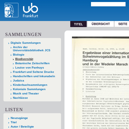
ÜBERSICHT
SEITE
TITEL
SAMMLUNGEN
Digitale Sammlungen
Archiv der
Universitätsbibliothek JCS
Biologie
Biodiversität
Botanische Zeitschriften
Louise von Panhuys
Frankfurt und Seltene Drucke
Handschriften und Inkunabeln
Judaica
Kinderbuchsammlungen
Koloniale Sammlungen
Musik und Theater
Nachlässe
LISTEN
Neuzugänge
Titel
Autor / Beteiligte