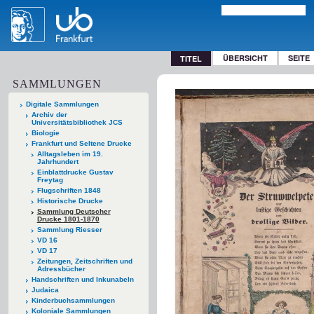
ÜBERSICHT
SEITE
TITEL
SAMMLUNGEN
Digitale Sammlungen
Archiv der
Universitätsbibliothek JCS
Biologie
Frankfurt und Seltene Drucke
Alltagsleben im 19.
Jahrhundert
Einblattdrucke Gustav
Freytag
Flugschriften 1848
Historische Drucke
Sammlung Deutscher
Drucke 1801-1870
Sammlung Riesser
VD 16
VD 17
Zeitungen, Zeitschriften und
Adressbücher
Handschriften und Inkunabeln
Judaica
Kinderbuchsammlungen
Koloniale Sammlungen