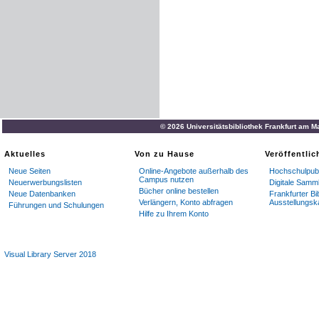
© 2026 Universitätsbibliothek Frankfurt am M
Aktuelles
Von zu Hause
Veröffentli
Neue Seiten
Online-Angebote außerhalb des
Hochschulpubl
Campus nutzen
Neuerwerbungslisten
Digitale Samm
Bücher online bestellen
Neue Datenbanken
Frankfurter Bi
Verlängern, Konto abfragen
Ausstellungsk
Führungen und Schulungen
Hilfe zu Ihrem Konto
Visual Library Server 2018