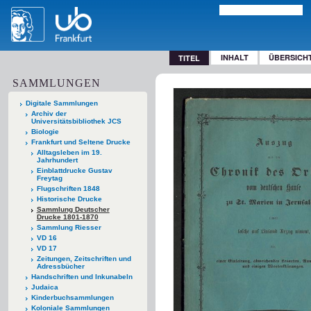
INHALT
ÜBERSICH
TITEL
SAMMLUNGEN
Digitale Sammlungen
Archiv der
Universitätsbibliothek JCS
Biologie
Frankfurt und Seltene Drucke
Alltagsleben im 19.
Jahrhundert
Einblattdrucke Gustav
Freytag
Flugschriften 1848
Historische Drucke
Sammlung Deutscher
Drucke 1801-1870
Sammlung Riesser
VD 16
VD 17
Zeitungen, Zeitschriften und
Adressbücher
Handschriften und Inkunabeln
Judaica
Kinderbuchsammlungen
Koloniale Sammlungen