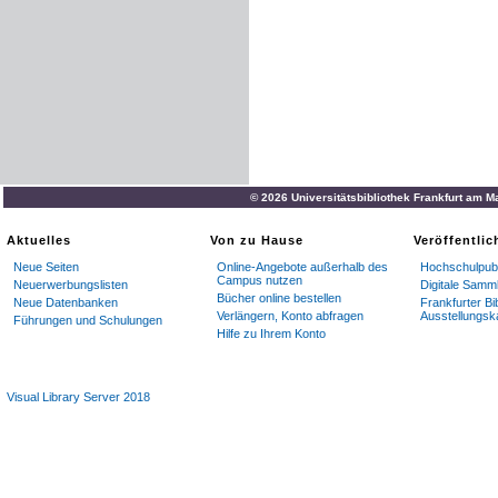
© 2026 Universitätsbibliothek Frankfurt am M
Aktuelles
Von zu Hause
Veröffentli
Neue Seiten
Online-Angebote außerhalb des
Hochschulpubl
Campus nutzen
Neuerwerbungslisten
Digitale Samm
Bücher online bestellen
Neue Datenbanken
Frankfurter Bi
Verlängern, Konto abfragen
Ausstellungsk
Führungen und Schulungen
Hilfe zu Ihrem Konto
Visual Library Server 2018