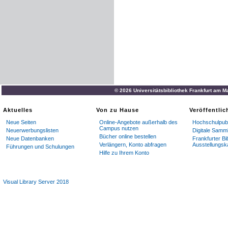
© 2026 Universitätsbibliothek Frankfurt am M
Aktuelles
Von zu Hause
Veröffentli
Neue Seiten
Online-Angebote außerhalb des
Hochschulpubl
Campus nutzen
Neuerwerbungslisten
Digitale Samm
Bücher online bestellen
Neue Datenbanken
Frankfurter Bi
Verlängern, Konto abfragen
Ausstellungsk
Führungen und Schulungen
Hilfe zu Ihrem Konto
Visual Library Server 2018