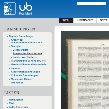
ÜBERSICHT
SEITE
TITEL
SAMMLUNGEN
Digitale Sammlungen
Archiv der
Universitätsbibliothek JCS
Biologie
Biodiversität
Botanische Zeitschriften
Louise von Panhuys
Frankfurt und Seltene Drucke
Handschriften und Inkunabeln
Judaica
Kinderbuchsammlungen
Koloniale Sammlungen
Musik und Theater
Nachlässe
LISTEN
Neuzugänge
Titel
Autor / Beteiligte