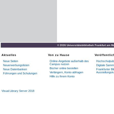
© 2026 Universitätsbibliothek Frankfurt am M
Aktuelles
Von zu Hause
Veröffentli
Neue Seiten
Online-Angebote außerhalb des
Hochschulpubl
Campus nutzen
Neuerwerbungslisten
Digitale Samm
Bücher online bestellen
Neue Datenbanken
Frankfurter Bi
Verlängern, Konto abfragen
Ausstellungsk
Führungen und Schulungen
Hilfe zu Ihrem Konto
Visual Library Server 2018