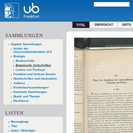
ÜBERSICHT
SEITE
TITEL
SAMMLUNGEN
Digitale Sammlungen
Archiv der
Universitätsbibliothek JCS
Biologie
Biodiversität
Botanische Zeitschriften
Louise von Panhuys
Frankfurt und Seltene Drucke
Handschriften und Inkunabeln
Judaica
Kinderbuchsammlungen
Koloniale Sammlungen
Musik und Theater
Nachlässe
LISTEN
Neuzugänge
Titel
Autor / Beteiligte