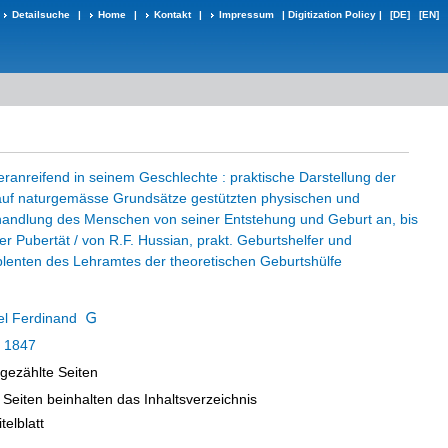
Detailsuche
|
Home
|
Kontakt
|
Impressum
|
Digitization Policy
|
[DE]
[EN]
ranreifend in seinem Geschlechte : praktische Darstellung der
 auf naturgemässe Grundsätze gestützten physischen und
andlung des Menschen von seiner Entstehung und Geburt an, bis
r Pubertät / von R.F. Hussian, prakt. Geburtshelfer und
lenten des Lehramtes der theoretischen Geburtshülfe
el Ferdinand
,
1847
ngezählte Seiten
Seiten beinhalten das Inhaltsverzeichnis
telblatt