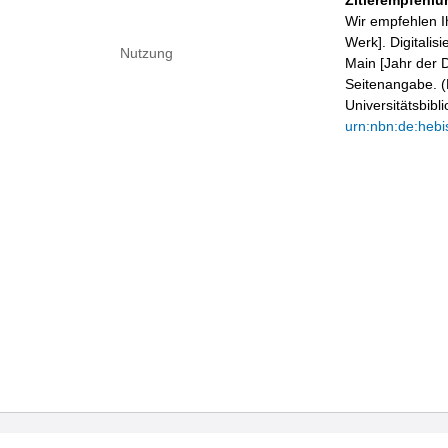
Zitierempfehlu
Wir empfehlen I
Werk]. Digitalis
Nutzung
Main [Jahr der D
Seitenangabe. (B
Universitätsbib
urn:nbn:de:hebi