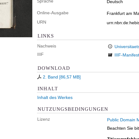
Sprache
Deutsch
Online-Ausgabe
Frankfurt am Ma
URN
urn:nbn:de:heb
LINKS
Nachweis
Universitaet
IIIF
IIIF-Manifes
DOWNLOAD
2. Band
[
86,57 MB
]
INHALT
Inhalt des Werkes
NUTZUNGSBEDINGUNGEN
Lizenz
Public Domain M
Beachten Sie bi