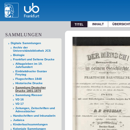
INHALT
ÜBERSICH
TITEL
SAMMLUNGEN
Digitale Sammlungen
Archiv der
Universitätsbibliothek JCS
Biologie
Frankfurt und Seltene Drucke
Alltagsleben im 19.
Jahrhundert
Einblattdrucke Gustav
Freytag
Flugschriften 1848
Historische Drucke
Sammlung Deutscher
Drucke 1801-1870
Sammlung Riesser
VD 16
VD 17
Zeitungen, Zeitschriften und
Adressbücher
Handschriften und Inkunabeln
Judaica
Kinderbuchsammlungen
Koloniale Sammlungen