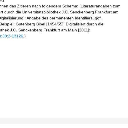
ng
hnen das Zitieren nach folgendem Schema: [Literaturangaben zum
iert durch die Universitätsbibliothek J.C. Senckenberg Frankfurt am
igitalisierung]: Angabe des permanenten Identifiers, ggf.
eispiel: Gutenberg Bibel [1454/55]. Digitalisiert durch die
liothek J.C. Senckenberg Frankfurt am Main [2011]:
s:30:2-13126
.)