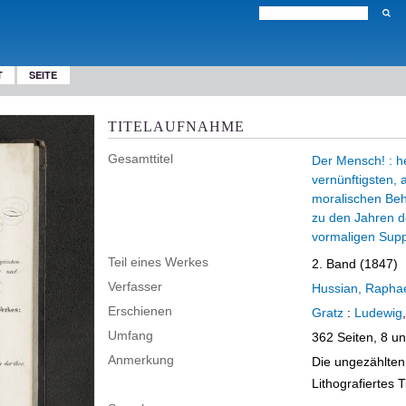
T
SEITE
TITELAUFNAHME
Gesamttitel
Der Mensch! : he
vernünftigsten,
moralischen Beh
zu den Jahren de
vormaligen Supp
Teil eines Werkes
2. Band (1847)
Verfasser
Hussian, Rapha
Erschienen
Gratz
:
Ludewig
Umfang
362 Seiten, 8 u
Anmerkung
Die ungezählten 
Lithografiertes Ti