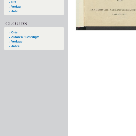
Ort
Verlag
Jahr
CLOUDS
Orte
Autoren / Beteiligte
Verlage
Jahre