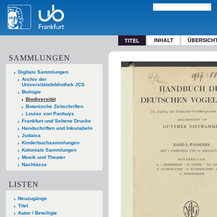
INHALT
ÜBERSICH
TITEL
SAMMLUNGEN
Digitale Sammlungen
Archiv der
Universitätsbibliothek JCS
Biologie
Biodiversität
Botanische Zeitschriften
Louise von Panhuys
Frankfurt und Seltene Drucke
Handschriften und Inkunabeln
Judaica
Kinderbuchsammlungen
Koloniale Sammlungen
Musik und Theater
Nachlässe
LISTEN
Neuzugänge
Titel
Autor / Beteiligte