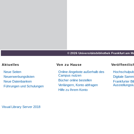
© 2026 Universitätsbibliothek Frankfurt am M
Aktuelles
Von zu Hause
Veröffentli
Neue Seiten
Online-Angebote außerhalb des
Hochschulpubl
Campus nutzen
Neuerwerbungslisten
Digitale Samm
Bücher online bestellen
Neue Datenbanken
Frankfurter Bi
Verlängern, Konto abfragen
Ausstellungsk
Führungen und Schulungen
Hilfe zu Ihrem Konto
Visual Library Server 2018