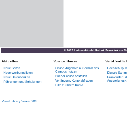
© 2026 Universitätsbibliothek Frankfurt am M
Aktuelles
Von zu Hause
Veröffentli
Neue Seiten
Online-Angebote außerhalb des
Hochschulpubl
Campus nutzen
Neuerwerbungslisten
Digitale Samm
Bücher online bestellen
Neue Datenbanken
Frankfurter Bi
Verlängern, Konto abfragen
Ausstellungsk
Führungen und Schulungen
Hilfe zu Ihrem Konto
Visual Library Server 2018