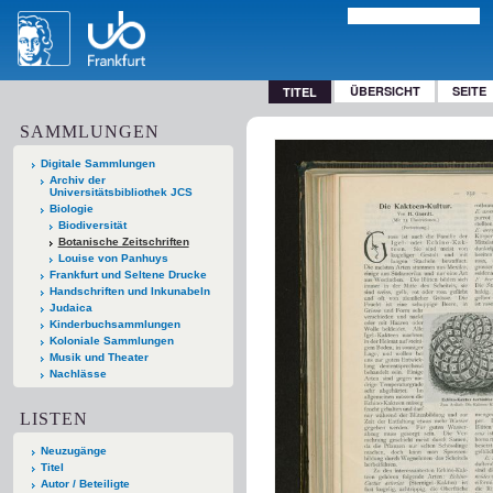
ÜBERSICHT
SEITE
TITEL
SAMMLUNGEN
Digitale Sammlungen
Archiv der
Universitätsbibliothek JCS
Biologie
Biodiversität
Botanische Zeitschriften
Louise von Panhuys
Frankfurt und Seltene Drucke
Handschriften und Inkunabeln
Judaica
Kinderbuchsammlungen
Koloniale Sammlungen
Musik und Theater
Nachlässe
LISTEN
Neuzugänge
Titel
Autor / Beteiligte