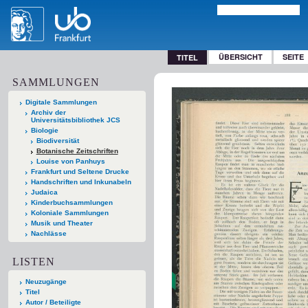
ÜBERSICHT
SEITE
TITEL
SAMMLUNGEN
Digitale Sammlungen
Archiv der
Universitätsbibliothek JCS
Biologie
Biodiversität
Botanische Zeitschriften
Louise von Panhuys
Frankfurt und Seltene Drucke
Handschriften und Inkunabeln
Judaica
Kinderbuchsammlungen
Koloniale Sammlungen
Musik und Theater
Nachlässe
LISTEN
Neuzugänge
Titel
Autor / Beteiligte