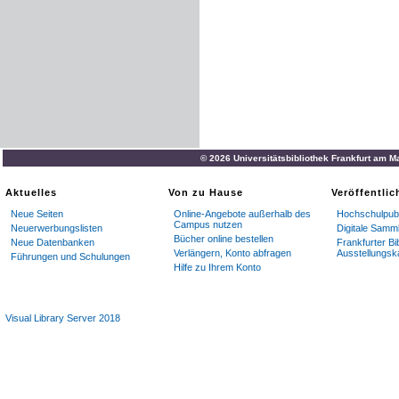
© 2026 Universitätsbibliothek Frankfurt am M
Aktuelles
Von zu Hause
Veröffentli
Neue Seiten
Online-Angebote außerhalb des
Hochschulpubl
Campus nutzen
Neuerwerbungslisten
Digitale Samm
Bücher online bestellen
Neue Datenbanken
Frankfurter Bi
Verlängern, Konto abfragen
Ausstellungsk
Führungen und Schulungen
Hilfe zu Ihrem Konto
Visual Library Server 2018