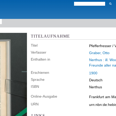
TITELAUFNAHME
Titel
Pfefferfresser
/ 
Verfasser
Graber, Otto
Enthalten in
Nerthus : ill. W
Freunde aller n
Erschienen
1900
Sprache
Deutsch
ISBN
Nerthus
Online-Ausgabe
Frankfurt am Mai
URN
urn:nbn:de:heb
LINKS