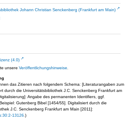
sbibliothek Johann Christian Senckenberg (Frankfurt am Main)
t
zenz (4.0)
tte unsere
Veröffentlichungshinweise
.
ng
hnen das Zitieren nach folgendem Schema: [Literaturangaben zum
iert durch die Universitätsbibliothek J.C. Senckenberg Frankfurt am
igitalisierung]: Angabe des permanenten Identifiers, ggf.
eispiel: Gutenberg Bibel [1454/55]. Digitalisiert durch die
liothek J.C. Senckenberg Frankfurt am Main [2011]:
s:30:2-13126
.)