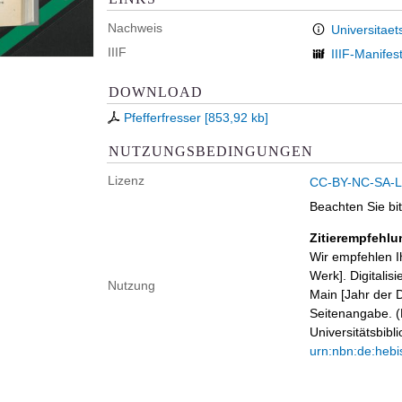
Nachweis
Universitaet
IIIF
IIIF-Manifes
DOWNLOAD
Pfefferfresser
[
853,92 kb
]
NUTZUNGSBEDINGUNGEN
Lizenz
CC-BY-NC-SA-Li
Beachten Sie bi
Zitierempfehlu
Wir empfehlen I
Werk]. Digitalis
Nutzung
Main [Jahr der D
Seitenangabe. (B
Universitätsbib
urn:nbn:de:hebi