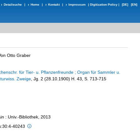
Detailsuche
|
Home
|
Kontakt
|
Impressum
|
Digitization Policy
|
[DE]
[EN]
Von Otto Graber
ochenschr. für Tier- u. Pflanzenfreunde ; Organ für Sammler u.
aturwiss. Zweige
, Jg. 2 (28.10.1900) H. 43, S. 713-715
n : Univ.-Bibliothek, 2013
is:30:4-40243