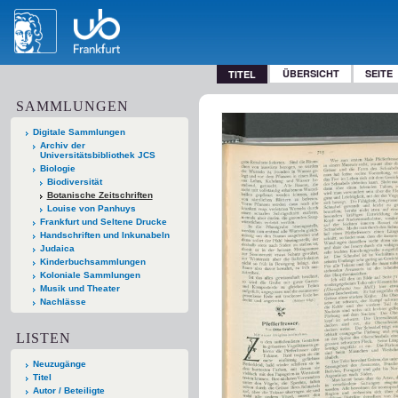
ÜBERSICHT
SEITE
TITEL
SAMMLUNGEN
Digitale Sammlungen
Archiv der
Universitätsbibliothek JCS
Biologie
Biodiversität
Botanische Zeitschriften
Louise von Panhuys
Frankfurt und Seltene Drucke
Handschriften und Inkunabeln
Judaica
Kinderbuchsammlungen
Koloniale Sammlungen
Musik und Theater
Nachlässe
LISTEN
Neuzugänge
Titel
Autor / Beteiligte