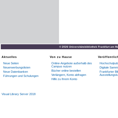
© 2026 Universitätsbibliothek Frankfurt am M
Aktuelles
Von zu Hause
Veröffentli
Neue Seiten
Online-Angebote außerhalb des
Hochschulpubl
Campus nutzen
Neuerwerbungslisten
Digitale Samm
Bücher online bestellen
Neue Datenbanken
Frankfurter Bi
Verlängern, Konto abfragen
Ausstellungsk
Führungen und Schulungen
Hilfe zu Ihrem Konto
Visual Library Server 2018