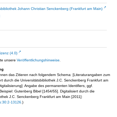
sbibliothek Johann Christian Senckenberg (Frankfurt am Main)
t
zenz (4.0)
tte unsere
Veröffentlichungshinweise
.
ng
hnen das Zitieren nach folgendem Schema: [Literaturangaben zum
iert durch die Universitätsbibliothek J.C. Senckenberg Frankfurt am
igitalisierung]: Angabe des permanenten Identifiers, ggf.
eispiel: Gutenberg Bibel [1454/55]. Digitalisiert durch die
liothek J.C. Senckenberg Frankfurt am Main [2011]:
s:30:2-13126
.)