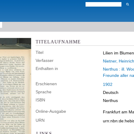
TITELAUFNAHME
Titel
Lilien im Blumen
Verfasser
Nietner, Heinric
Enthalten in
Nerthus : ill. W
Freunde aller n
Erschienen
1902
Sprache
Deutsch
ISBN
Nerthus
Online-Ausgabe
Frankfurt am Mai
URN
urn:nbn:de:heb
LINKS