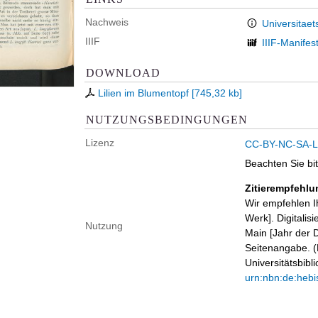
Nachweis
Universitaet
IIIF
IIIF-Manifes
DOWNLOAD
Lilien im Blumentopf
[
745,32 kb
]
NUTZUNGSBEDINGUNGEN
Lizenz
CC-BY-NC-SA-Li
Beachten Sie bi
Zitierempfehlu
Wir empfehlen I
Werk]. Digitalis
Nutzung
Main [Jahr der D
Seitenangabe. (B
Universitätsbib
urn:nbn:de:hebi