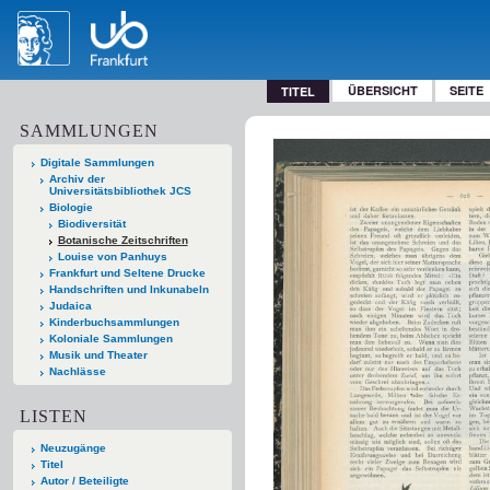
ÜBERSICHT
SEITE
TITEL
SAMMLUNGEN
Digitale Sammlungen
Archiv der
Universitätsbibliothek JCS
Biologie
Biodiversität
Botanische Zeitschriften
Louise von Panhuys
Frankfurt und Seltene Drucke
Handschriften und Inkunabeln
Judaica
Kinderbuchsammlungen
Koloniale Sammlungen
Musik und Theater
Nachlässe
LISTEN
Neuzugänge
Titel
Autor / Beteiligte