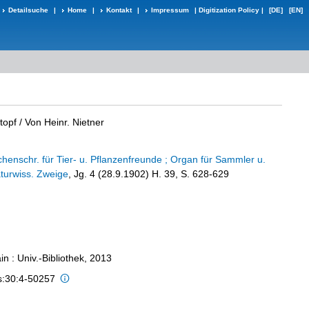
Detailsuche
|
Home
|
Kontakt
|
Impressum
|
Digitization Policy
|
[DE]
[EN]
topf
/ Von Heinr. Nietner
h
ochenschr. für Tier- u. Pflanzenfreunde ; Organ für Sammler u.
aturwiss. Zweige
, Jg. 4 (28.9.1902) H. 39, S. 628-629
n : Univ.-Bibliothek, 2013
is:30:4-50257