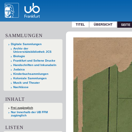
TITEL
ÜBERSICHT
SEITE
SAMMLUNGEN
Digitale Sammlungen
Archiv der
Universitätsbibliothek JCS
Biologie
Frankfurt und Seltene Drucke
Handschriften und Inkunabeln
Judaica
Kinderbuchsammlungen
Koloniale Sammlungen
Musik und Theater
Nachlässe
INHALT
Frei zugänglich
Nur Innerhalb der UB FFM
zugänglich
LISTEN