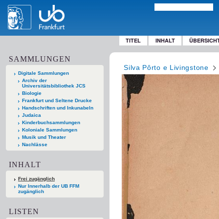
TITEL
INHALT
ÜBERSICH
SAMMLUNGEN
Silva Pôrto e Livingstone
Digitale Sammlungen
Archiv der
Universitätsbibliothek JCS
Biologie
Frankfurt und Seltene Drucke
Handschriften und Inkunabeln
Judaica
Kinderbuchsammlungen
Koloniale Sammlungen
Musik und Theater
Nachlässe
INHALT
Frei zugänglich
Nur Innerhalb der UB FFM
zugänglich
LISTEN