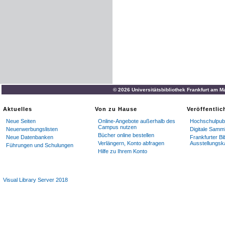
© 2026 Universitätsbibliothek Frankfurt am M
Aktuelles
Von zu Hause
Veröffentli
Neue Seiten
Online-Angebote außerhalb des
Hochschulpubl
Campus nutzen
Neuerwerbungslisten
Digitale Samm
Bücher online bestellen
Neue Datenbanken
Frankfurter Bi
Verlängern, Konto abfragen
Ausstellungsk
Führungen und Schulungen
Hilfe zu Ihrem Konto
Visual Library Server 2018