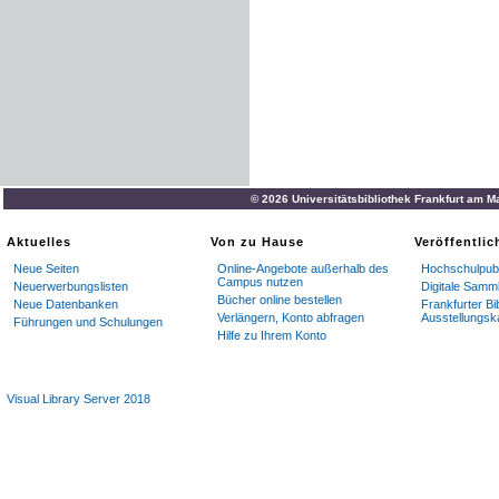
© 2026 Universitätsbibliothek Frankfurt am M
Aktuelles
Von zu Hause
Veröffentli
Neue Seiten
Online-Angebote außerhalb des
Hochschulpubl
Campus nutzen
Neuerwerbungslisten
Digitale Samm
Bücher online bestellen
Neue Datenbanken
Frankfurter Bi
Verlängern, Konto abfragen
Ausstellungsk
Führungen und Schulungen
Hilfe zu Ihrem Konto
Visual Library Server 2018