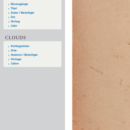
Neuzugänge
Titel
Autor / Beteiligte
Ort
Verlag
Jahr
CLOUDS
Schlagwörter
Orte
Autoren / Beteiligte
Verlage
Jahre