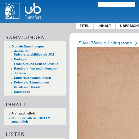
TITEL
INHALT
ÜBERSICH
SAMMLUNGEN
Silva Pôrto e Livingstone
Digitale Sammlungen
Archiv der
Universitätsbibliothek JCS
Biologie
Frankfurt und Seltene Drucke
Handschriften und Inkunabeln
Judaica
Kinderbuchsammlungen
Koloniale Sammlungen
Musik und Theater
Nachlässe
INHALT
Frei zugänglich
Nur Innerhalb der UB FFM
zugänglich
LISTEN