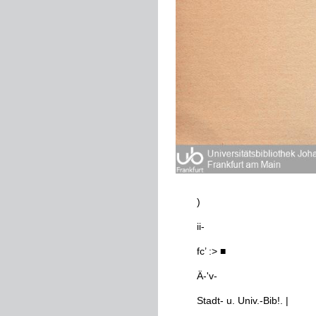
)
ii
-
fc
’
:
>
■
Ä
-
'
v
-
Stadt
-
u
.
Univ
.
-
Bib
!
.
|