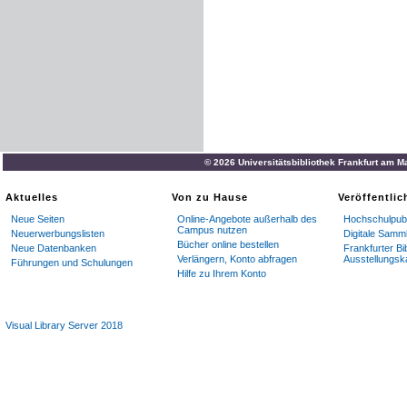
© 2026 Universitätsbibliothek Frankfurt am M
Aktuelles
Von zu Hause
Veröffentli
Neue Seiten
Online-Angebote außerhalb des
Hochschulpubl
Campus nutzen
Neuerwerbungslisten
Digitale Samm
Bücher online bestellen
Neue Datenbanken
Frankfurter Bi
Verlängern, Konto abfragen
Ausstellungsk
Führungen und Schulungen
Hilfe zu Ihrem Konto
Visual Library Server 2018