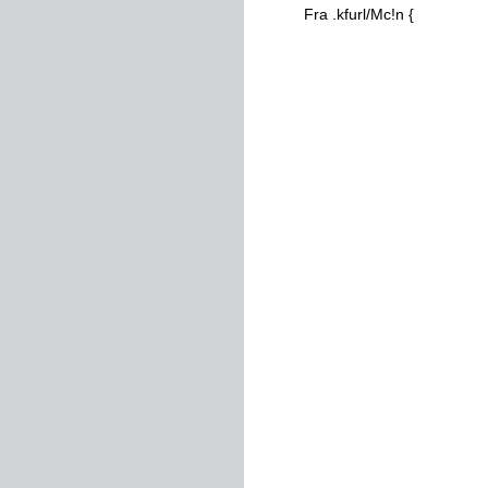
Fra
.
kfurl/Mc
!
n
{