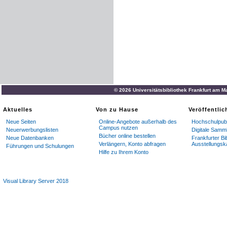
© 2026 Universitätsbibliothek Frankfurt am M
Aktuelles
Von zu Hause
Veröffentli
Neue Seiten
Online-Angebote außerhalb des
Hochschulpubl
Campus nutzen
Neuerwerbungslisten
Digitale Samm
Bücher online bestellen
Neue Datenbanken
Frankfurter Bi
Verlängern, Konto abfragen
Ausstellungsk
Führungen und Schulungen
Hilfe zu Ihrem Konto
Visual Library Server 2018