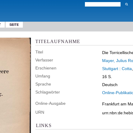
T
SEITE
TITELAUFNAHME
Titel
Die Torricellisc
Verfasser
Mayer, Julius Ro
Erschienen
Stuttgart
:
Cotta
Umfang
16 S.
Sprache
Deutsch
Schlagwörter
Online-Publikati
Online-Ausgabe
Frankfurt am Mai
URN
urn:nbn:de:heb
LINKS