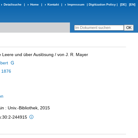
Detailsuche
|
Home
|
Kontakt
|
Impressum
|
Digitization Policy
|
[DE]
[EN]
he Leere und über Auslösung
/ von J. R. Mayer
bert
,
1876
on
n : Univ.-Bibliothek, 2015
is:30:2-244915