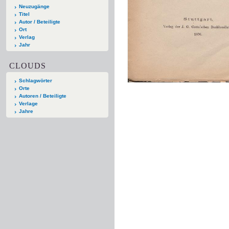
Neuzugänge
Titel
Autor / Beteiligte
Ort
Verlag
Jahr
CLOUDS
Schlagwörter
Orte
Autoren / Beteiligte
Verlage
Jahre