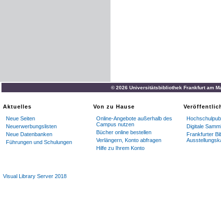
© 2026 Universitätsbibliothek Frankfurt am M
Aktuelles
Von zu Hause
Veröffentli
Neue Seiten
Online-Angebote außerhalb des
Hochschulpubl
Campus nutzen
Neuerwerbungslisten
Digitale Samm
Bücher online bestellen
Neue Datenbanken
Frankfurter Bi
Verlängern, Konto abfragen
Ausstellungsk
Führungen und Schulungen
Hilfe zu Ihrem Konto
Visual Library Server 2018