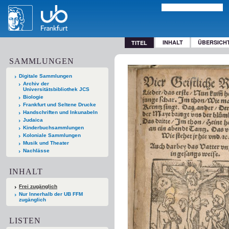
INHALT
ÜBERSICH
TITEL
SAMMLUNGEN
Digitale Sammlungen
Archiv der
Universitätsbibliothek JCS
Biologie
Frankfurt und Seltene Drucke
Handschriften und Inkunabeln
Judaica
Kinderbuchsammlungen
Koloniale Sammlungen
Musik und Theater
Nachlässe
INHALT
Frei zugänglich
Nur Innerhalb der UB FFM
zugänglich
LISTEN