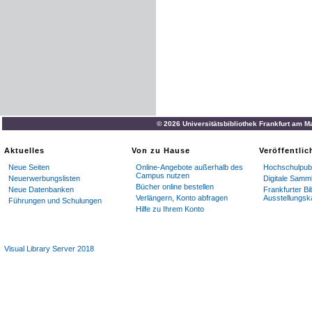
© 2026 Universitätsbibliothek Frankfurt am M
Aktuelles
Von zu Hause
Veröffentli
Neue Seiten
Online-Angebote außerhalb des
Hochschulpubl
Campus nutzen
Neuerwerbungslisten
Digitale Samm
Bücher online bestellen
Neue Datenbanken
Frankfurter Bi
Verlängern, Konto abfragen
Ausstellungsk
Führungen und Schulungen
Hilfe zu Ihrem Konto
Visual Library Server 2018