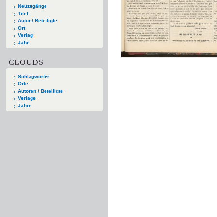
Neuzugänge
Titel
Autor / Beteiligte
Ort
Verlag
Jahr
CLOUDS
Schlagwörter
Orte
Autoren / Beteiligte
Verlage
Jahre