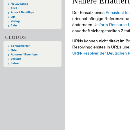
Nähere Erläuter
Neuzugänge
Titel
Der Einsatz eines
Persistent Ide
Autor / Beteiligte
Ort
ortsunabhängige Referenzierun
Verlag
ändernden
Uniform Resource L
Jahr
dauerhaft sichergestellten Zitat
CLOUDS
URNs können nicht direkt im B
Schlagwörter
Resolvingdienstes in URLs übers
Orte
URN-Resolver der Deutschen Na
Autoren / Beteiligte
Verlage
Jahre