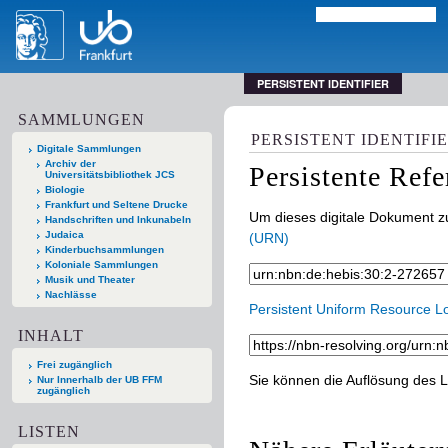
PERSISTENT IDENTIFIER
SAMMLUNGEN
PERSISTENT IDENTIFI
Digitale Sammlungen
Archiv der
Persistente Ref
Universitätsbibliothek JCS
Biologie
Frankfurt und Seltene Drucke
Um dieses digitale Dokument zu
Handschriften und Inkunabeln
Judaica
(URN)
Kinderbuchsammlungen
Koloniale Sammlungen
Musik und Theater
Nachlässe
Persistent Uniform Resource L
INHALT
Frei zugänglich
Sie können die Auflösung des L
Nur Innerhalb der UB FFM
zugänglich
LISTEN