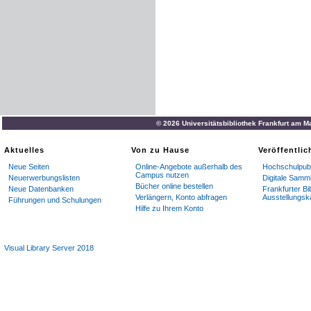
© 2026 Universitätsbibliothek Frankfurt am M
Aktuelles
Von zu Hause
Veröffentli
Neue Seiten
Online-Angebote außerhalb des
Hochschulpubl
Campus nutzen
Neuerwerbungslisten
Digitale Samm
Bücher online bestellen
Neue Datenbanken
Frankfurter Bi
Verlängern, Konto abfragen
Ausstellungsk
Führungen und Schulungen
Hilfe zu Ihrem Konto
Visual Library Server 2018