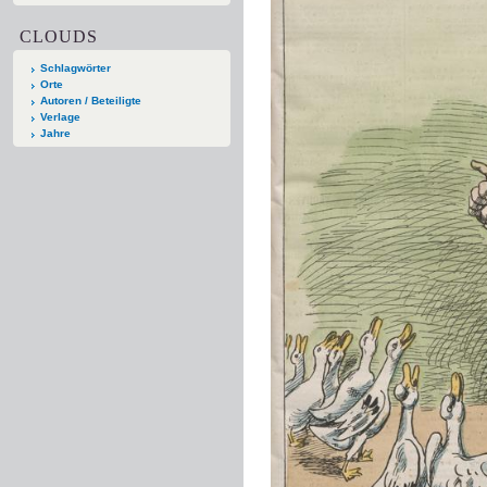
CLOUDS
Schlagwörter
Orte
Autoren / Beteiligte
Verlage
Jahre