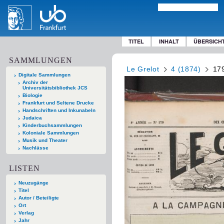
TITEL
INHALT
ÜBERSICH
SAMMLUNGEN
Le Grelot
4 (1874)
17
Digitale Sammlungen
Archiv der
Universitätsbibliothek JCS
Biologie
Frankfurt und Seltene Drucke
Handschriften und Inkunabeln
Judaica
Kinderbuchsammlungen
Koloniale Sammlungen
Musik und Theater
Nachlässe
LISTEN
Neuzugänge
Titel
Autor / Beteiligte
Ort
Verlag
Jahr