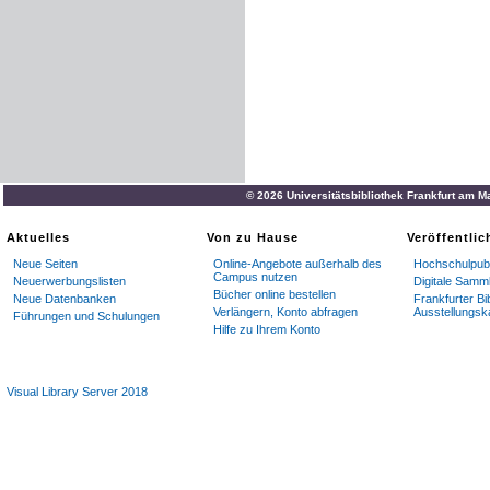
© 2026 Universitätsbibliothek Frankfurt am M
Aktuelles
Von zu Hause
Veröffentli
Neue Seiten
Online-Angebote außerhalb des
Hochschulpubl
Campus nutzen
Neuerwerbungslisten
Digitale Samm
Bücher online bestellen
Neue Datenbanken
Frankfurter Bi
Verlängern, Konto abfragen
Ausstellungsk
Führungen und Schulungen
Hilfe zu Ihrem Konto
Visual Library Server 2018