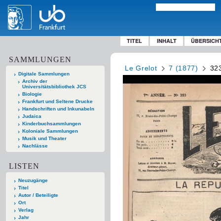
TITEL
INHALT
ÜBERSICH
SAMMLUNGEN
Le Grelot
7 (1877)
32
Digitale Sammlungen
Archiv der
Universitätsbibliothek JCS
Biologie
Frankfurt und Seltene Drucke
Handschriften und Inkunabeln
Judaica
Kinderbuchsammlungen
Koloniale Sammlungen
Musik und Theater
Nachlässe
LISTEN
Neuzugänge
Titel
Autor / Beteiligte
Ort
Verlag
Jahr