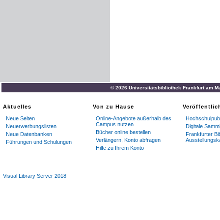
© 2026 Universitätsbibliothek Frankfurt am M
Aktuelles
Von zu Hause
Veröffentli
Neue Seiten
Online-Angebote außerhalb des
Hochschulpubl
Campus nutzen
Neuerwerbungslisten
Digitale Samm
Bücher online bestellen
Neue Datenbanken
Frankfurter Bi
Verlängern, Konto abfragen
Ausstellungsk
Führungen und Schulungen
Hilfe zu Ihrem Konto
Visual Library Server 2018