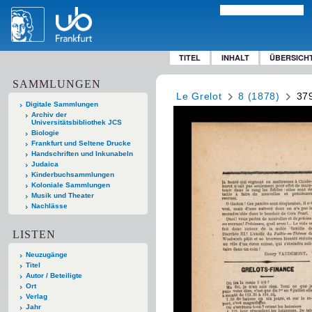
TITEL
INHALT
ÜBERSICH
SAMMLUNGEN
Le Grelot
8 (1878)
37
Digitale Sammlungen
Archiv der
Universitätsbibliothek JCS
Biologie
Frankfurt und Seltene Drucke
Handschriften und Inkunabeln
Judaica
Kinderbuchsammlungen
Koloniale Sammlungen
Musik und Theater
Nachlässe
LISTEN
Neuzugänge
Titel
Autor / Beteiligte
Ort
Verlag
Jahr