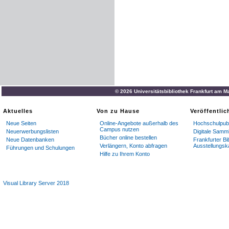
© 2026 Universitätsbibliothek Frankfurt am M
Aktuelles
Von zu Hause
Veröffentli
Neue Seiten
Online-Angebote außerhalb des
Hochschulpubl
Campus nutzen
Neuerwerbungslisten
Digitale Samm
Bücher online bestellen
Neue Datenbanken
Frankfurter Bi
Verlängern, Konto abfragen
Ausstellungsk
Führungen und Schulungen
Hilfe zu Ihrem Konto
Visual Library Server 2018