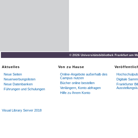
© 2026 Universitätsbibliothek Frankfurt am M
Aktuelles
Von zu Hause
Veröffentli
Neue Seiten
Online-Angebote außerhalb des
Hochschulpubl
Campus nutzen
Neuerwerbungslisten
Digitale Samm
Bücher online bestellen
Neue Datenbanken
Frankfurter Bi
Verlängern, Konto abfragen
Ausstellungsk
Führungen und Schulungen
Hilfe zu Ihrem Konto
Visual Library Server 2018