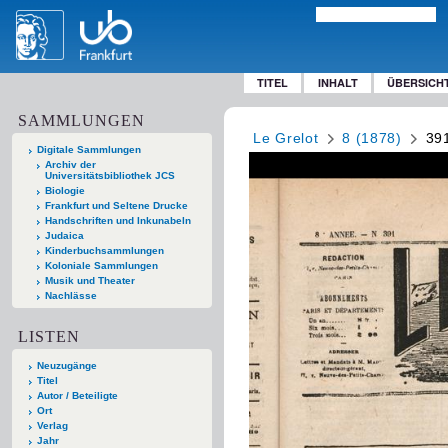
TITEL
INHALT
ÜBERSICH
SAMMLUNGEN
Le Grelot
8 (1878)
39
Digitale Sammlungen
Archiv der
Universitätsbibliothek JCS
Biologie
Frankfurt und Seltene Drucke
Handschriften und Inkunabeln
Judaica
Kinderbuchsammlungen
Koloniale Sammlungen
Musik und Theater
Nachlässe
LISTEN
Neuzugänge
Titel
Autor / Beteiligte
Ort
Verlag
Jahr