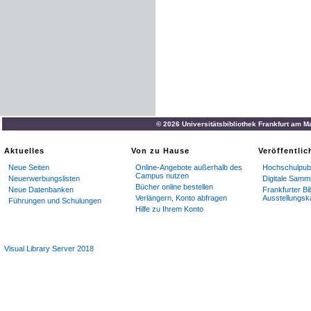
© 2026 Universitätsbibliothek Frankfurt am M
Aktuelles
Von zu Hause
Veröffentli
Neue Seiten
Online-Angebote außerhalb des
Hochschulpubl
Campus nutzen
Neuerwerbungslisten
Digitale Samm
Bücher online bestellen
Neue Datenbanken
Frankfurter Bi
Verlängern, Konto abfragen
Ausstellungsk
Führungen und Schulungen
Hilfe zu Ihrem Konto
Visual Library Server 2018