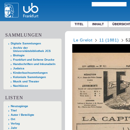
TITEL
INHALT
ÜBERSICH
SAMMLUNGEN
Le Grelot
11 (1881)
5
Digitale Sammlungen
Archiv der
Universitätsbibliothek JCS
Biologie
Frankfurt und Seltene Drucke
Handschriften und Inkunabeln
Judaica
Kinderbuchsammlungen
Koloniale Sammlungen
Musik und Theater
Nachlässe
LISTEN
Neuzugänge
Titel
Autor / Beteiligte
Ort
Verlag
Jahr