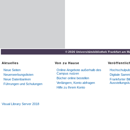
© 2026 Universitätsbibliothek Frankfurt am M
Aktuelles
Von zu Hause
Veröffentli
Neue Seiten
Online-Angebote außerhalb des
Hochschulpubl
Campus nutzen
Neuerwerbungslisten
Digitale Samm
Bücher online bestellen
Neue Datenbanken
Frankfurter Bi
Verlängern, Konto abfragen
Ausstellungsk
Führungen und Schulungen
Hilfe zu Ihrem Konto
Visual Library Server 2018