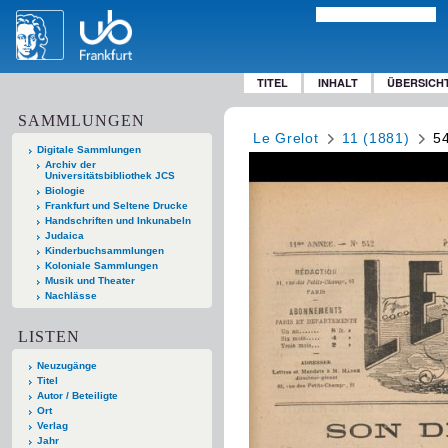
TITEL
INHALT
ÜBERSICH
SAMMLUNGEN
Le Grelot
11 (1881)
5
Digitale Sammlungen
Archiv der
Universitätsbibliothek JCS
Biologie
Frankfurt und Seltene Drucke
Handschriften und Inkunabeln
Judaica
Kinderbuchsammlungen
Koloniale Sammlungen
Musik und Theater
Nachlässe
LISTEN
Neuzugänge
Titel
Autor / Beteiligte
Ort
Verlag
Jahr