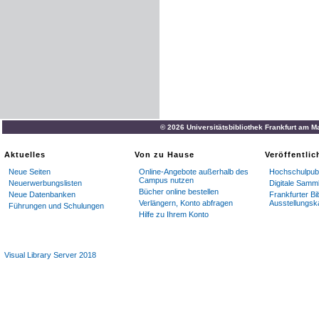
© 2026 Universitätsbibliothek Frankfurt am M
Aktuelles
Von zu Hause
Veröffentli
Neue Seiten
Online-Angebote außerhalb des
Hochschulpubl
Campus nutzen
Neuerwerbungslisten
Digitale Samm
Bücher online bestellen
Neue Datenbanken
Frankfurter Bi
Verlängern, Konto abfragen
Ausstellungsk
Führungen und Schulungen
Hilfe zu Ihrem Konto
Visual Library Server 2018