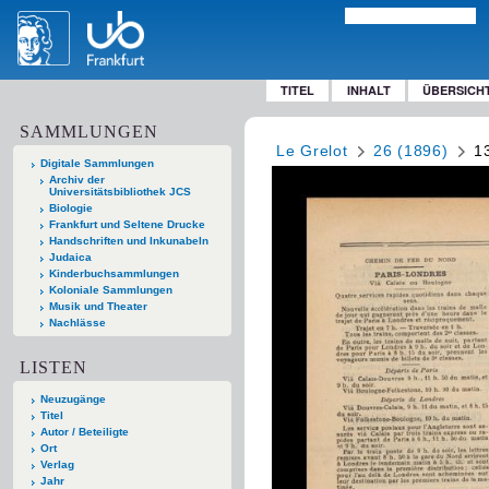
TITEL
INHALT
ÜBERSICH
SAMMLUNGEN
Le Grelot
26 (1896)
1
Digitale Sammlungen
Archiv der
Universitätsbibliothek JCS
Biologie
Frankfurt und Seltene Drucke
Handschriften und Inkunabeln
Judaica
Kinderbuchsammlungen
Koloniale Sammlungen
Musik und Theater
Nachlässe
LISTEN
Neuzugänge
Titel
Autor / Beteiligte
Ort
Verlag
Jahr