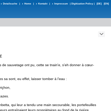
Detailsuche
|
Home
|
Kontakt
|
Impressum
|
Digitization Policy
|
[DE]
[EN]
É
s
de
sauvetage
ont
pu
,
cette
se
tnain
'
e
,
s
'
eh
donner
à
cœur
-
es
sa
sont
,
eu
effet
,
laisser
tom­
ber
à
l
’
eau
:
riçhon
,
azes
.
betta
,
qui
leur
a
tendu
une
main
secourable
,
les
portefeuilles
ieurs
entraînaient
leurs
propriétaires
au
fond
de
la
riviùre
.