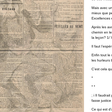
Mais
avec
u
mieux
que
p
Excellences
Après
les
avo
chemin
en
le
la
leçon
?
1
/
Il
faut
l
’
espér
Enfin
tout
le
les
hurleurs
C
’
est
cela
qu
*
*
*
;
i
II
faudrait
fasse
justice
Ce
qui
est
d
’