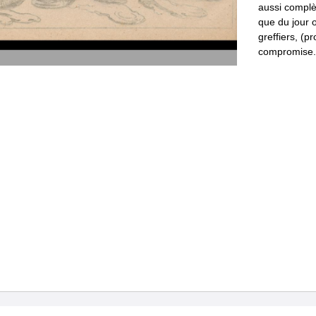
aussi
complè
que
du
jour
o
greffiers
,
(
pr
compromise
.
:
Donc
,
on
n
Or
,
voilà
un
b
conjugal
.
i
—
coup
de
bêc
qu
’
eniin
hdit
L
’
amant
a
-
s
à
que
Ce­
lui
-
ùdnted
àa
pe
Tout
cela
-
ftst
De
tout
temp
les
plus
lôaj
eomprenpnyî
Mais
ei
|
fcv
pt