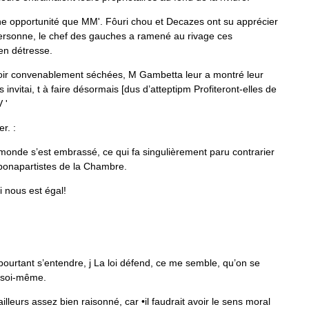
ne
opportunité
que
MM
'
.
Fôuri
chou
et
Decazes
ont
su
apprécier
ersonne
,
le
chef
des
gauches
a
ramené
au
ri­
vage
ces
en
détresse
.
ir
convenablement
séchées
,
M
Gambetta
leur
a
montré
leur
s
invitai
,
t
à
faire
désormais
[
dus
d
’
atteptipm
Profiteront
-
elles
de
V
'
er
.
:
monde
s
’
est
embrassé
,
ce
qui
fa
singulièrement
paru
contrarier
bonapartistes
de
la
Chambre
.
i
nous
est
égal
!
pourtant
s
’
entendre
,
j
La
loi
défend
,
ce
me
semble
,
qu
’
on
se
soi
-
même
.
ailleurs
assez
bien
raisonné
,
car
•
il
faudrait
avoir
le
sens
moral