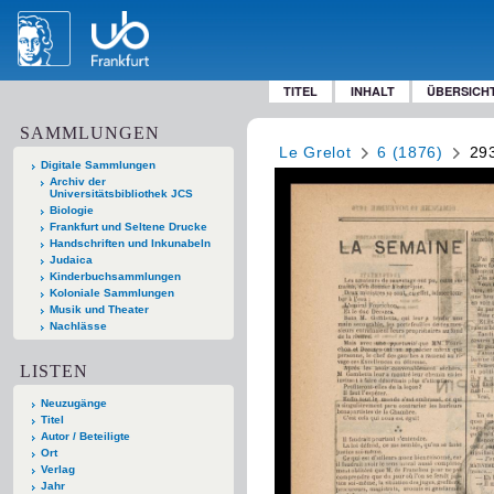
TITEL
INHALT
ÜBERSICH
SAMMLUNGEN
Le Grelot
6 (1876)
29
Digitale Sammlungen
Archiv der
Universitätsbibliothek JCS
Biologie
Frankfurt und Seltene Drucke
Handschriften und Inkunabeln
Judaica
Kinderbuchsammlungen
Koloniale Sammlungen
Musik und Theater
Nachlässe
LISTEN
Neuzugänge
Titel
Autor / Beteiligte
Ort
Verlag
Jahr