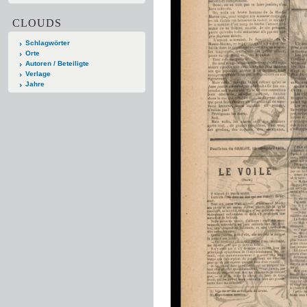
CLOUDS
Schlagwörter
Orte
Autoren / Beteiligte
Verlage
Jahre