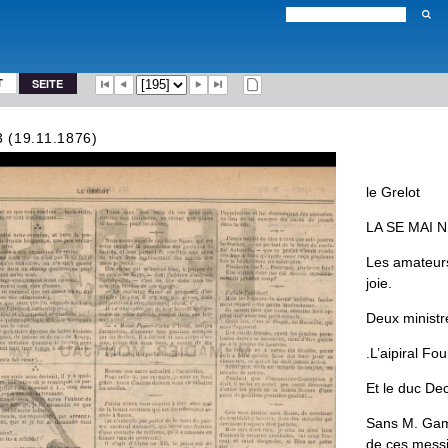
T
SEITE
3 (19.11.1876)
le
Grelot
LA
SE
MAI
N
Les
amateur
joie
.
Deux
ministr
.
L
’
aipiral
Fou
Et
le
duc
Dec
Sans
M
.
Gam
de
ces
mes­
s