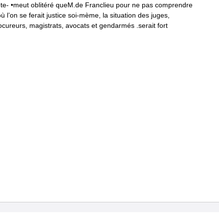
te
-
•
meut
oblitéré
queM
.
de
Franclieu
pour
ne
pas
comprendre
ù
l
’
on
se
ferait
jus­
tice
soi
-
mème
,
la
situation
des
juges
,
ocureurs
,
magistrats
,
avocats
et
gendarmés
.
serait
fort
e
doit
pas
se
faire
justice
,
c
’
est
(
bien
entendu
.
rave
homme
de
la
Hautes
Marne
qui
,
pour
venger
son
honneur
où
diable
cet
honneur
-
là
va
-
t
-
il
se
nichtrî
s
—
a
somme
d
’
un
he
l
’
amant
pré­
sumé
de
sa
folâtre
moitié
.
Je
dis
présqnii
,
parce
séducteur
n
’
a
p
^
s
été
sur­
pris
flagrante
dehcto
.
ommé
,
le
Sg
a
m
mille
.
d
<
5
la
Haute
-
Marne
,
—
esjjêfor
^
.
qd
’
ïï
n
'
y
là
dans
le
département
,
—
8
’
err
va
troprer
les
magistrats
,
leurr
-
tite
affaire
,
passe
en
jugement
et
.
„
est
ftçqaitté
.
•
pariait
.
»
'
,
s
le
sganurtllit
»
ie
ayetbimê
Con­
sidéré
comrùe
.
une
dés
.
çhoxes
ùéiM
;
.
ses
qui
puissent
arriver
'
&
nu
-
bornais
,
nocif
,
tés
-
bien
qüfe
la
'
^
pression
en
soif
rigoureusÀ
lisqtie
là
-
Joi
-
défend
qu
’
on
se
fasse
juslit
»
soi
-
thème,ne