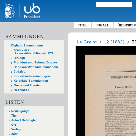
TITEL
INHALT
ÜBERSICH
SAMMLUNGEN
Le Grelot
12 (1882)
5
Digitale Sammlungen
Archiv der
Universitätsbibliothek JCS
Biologie
Frankfurt und Seltene Drucke
Handschriften und Inkunabeln
Judaica
Kinderbuchsammlungen
Koloniale Sammlungen
Musik und Theater
Nachlässe
LISTEN
Neuzugänge
Titel
Autor / Beteiligte
Ort
Verlag
Jahr