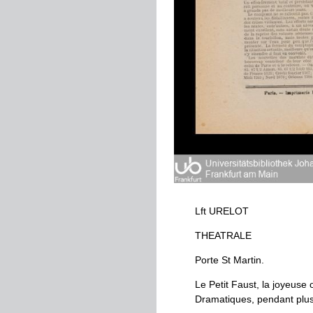
Lft
URELOT
THEATRALE
Porte
St
Martin
.
Le
Petit
Faust
,
la
joyeuse
o
Dramatiques
,
pendant
plus