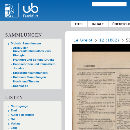
TITEL
INHALT
ÜBERSICH
SAMMLUNGEN
Le Grelot
12 (1882)
5
Digitale Sammlungen
Archiv der
Universitätsbibliothek JCS
Biologie
Frankfurt und Seltene Drucke
Handschriften und Inkunabeln
Judaica
Kinderbuchsammlungen
Koloniale Sammlungen
Musik und Theater
Nachlässe
LISTEN
Neuzugänge
Titel
Autor / Beteiligte
Ort
Verlag
Jahr