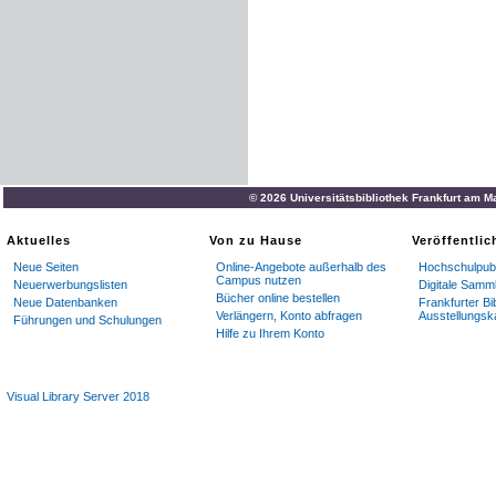
—
Ben
sûr
,
Némorin
s
’
éloigne
.
Estelle
—
Hé
ben
,
tü
ne
sais
pas
,
Uafisiinè
séance
d
'
académ
—
Messieurs
,
ce
renseign
Une
Voix
:
Oh
!
vous
ne
leur
© 2026 Universitätsbibliothek Frankfurt am M
"
—
O
—
Aktuelles
Von zu Hause
Veröffentli
Neue Seiten
Online-Angebote außerhalb des
Hochschulpubl
'
Ils
revenaient
du
bois
,
seu
Campus nutzen
Neuerwerbungslisten
Digitale Samm
Bücher online bestellen
Neue Datenbanken
Frankfurter Bi
Lorsque
la
voiture
arrive
à
Verlängern, Konto abfragen
Ausstellungsk
Führungen und Schulungen
jeune
homme
:
Hilfe zu Ihrem Konto
Vous
n
.
’
avez
pas
de
déclar
Visual Library Server 2018
—
Merci
,
mon
àmi
,
répond
Tout
le
Monde
.
LES
CAQUETS
DE
PICHE