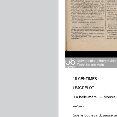
15
CENTIMES
LEJGRELOT
.
La
belle
-
mère
.
—
Monsieu
—
o
—
-
Suè
le
boulevard
,
passé
u