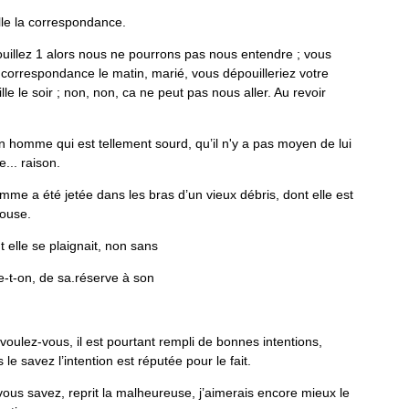
le
la
correspondance
.
uillez
1
alors
nous
ne
pourrons
pas
nous
entendre
;
vous
corres­
pondance
le
matin
,
marié
,
vous
dépouilleriez
votre
lle
le
soir
;
non
,
non
,
ca
ne
peut
pas
nous
aller
.
Au
revoir
n
homme
qui
est
tellement
sourd
,
qu
’
il
n
'
y
a
pas
moyen
de
lui
re
.
.
.
raison
.
emme
a
été
jetée
dans
les
bras
d
’
un
vieux
débris
,
dont
elle
est
ouse
.
t
elle
se
plaignait
,
non
sans
e
-
t
-
on
,
de
sa
.
réserve
à
son
voulez
-
vous
,
il
est
pourtant
rempli
de
bonnes
intentions
,
s
le
savez
l
’
intention
est
réputée
pour
le
fait
.
vous
savez
,
reprit
la
mal­
heureuse
,
j
’
aimerais
encore
mieux
le