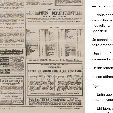
—
Je
dépouil
—
Vous
dépo
dépouillez
la
nouvelle
fami
Monsieur
.
Je
connais
u
faire
en­
tend
Une
jeune
f
devenue
l
’
ép
Dernièremen
raison
affirm
égard
.
—
Enfin
que
etdame
,
vou
—
Eh
!
bien
,