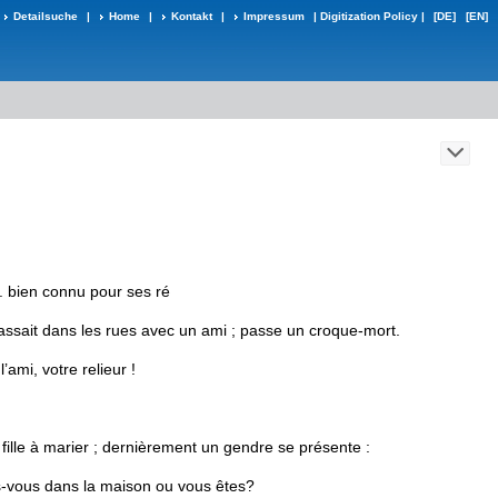
Detailsuche
|
Home
|
Kontakt
|
Impressum
|
Digitization Policy
|
[DE]
[EN]
.
bien
connu
pour
ses
ré­
ssait
dans
les
rues
avec
un
ami
;
passe
un
croque
-
mort
.
l
’
ami
,
votre
relieur
!
fille
à
marier
;
dernièrement
un
gendre
se
présente
:
s
-
vous
dans
la
maison
ou
vous
êtes
?