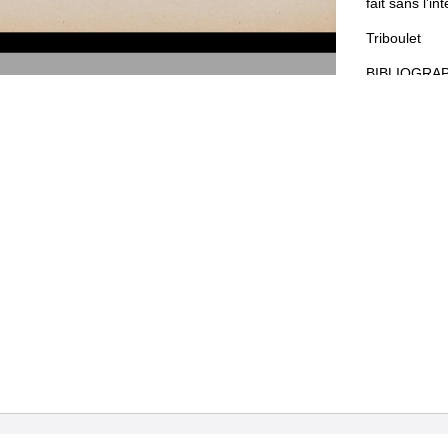
fait
sans
l
’
int
Triboulet
BIBLIOGRA
Dies
irae
!
Di
Larguier
,
édi
Si
René
Ass
de
plus
poig
coup
de
triq
bohèmes
,
dé
d
’
air
,
ne
deve
en
faisant
de
risque
de
mou
qu
’
il
n
’
entre
une
anglaise
lyre
et
de
pa
aise
.
H
.
V
.
Querre
de
la