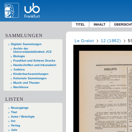
TITEL
INHALT
ÜBERSICH
SAMMLUNGEN
Le Grelot
12 (1882)
5
Digitale Sammlungen
Archiv der
Universitätsbibliothek JCS
Biologie
Frankfurt und Seltene Drucke
Handschriften und Inkunabeln
Judaica
Kinderbuchsammlungen
Koloniale Sammlungen
Musik und Theater
Nachlässe
LISTEN
Neuzugänge
Titel
Autor / Beteiligte
Ort
Verlag
Jahr