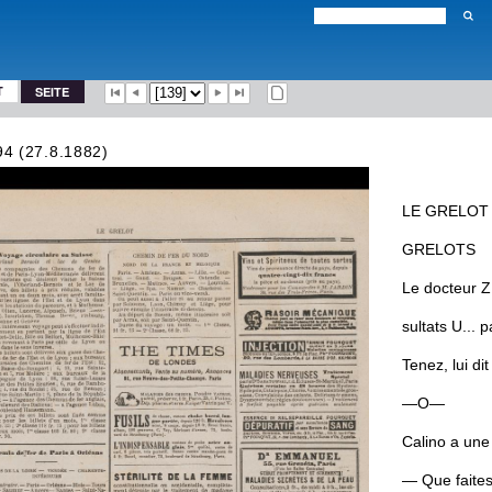
T
SEITE
94 (27.8.1882)
LE
GRELOT
GRELOTS
Le
docteur
Z
sultats
U
.
.
.
pa
Tenez
,
lui
dit
—
O
—
Calino
a
une
—
Que
faite