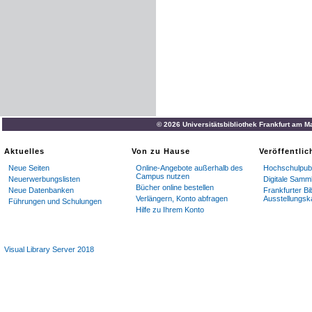
journaux
marqués
d
’
un
ast
MM
.
les
Gérants
de
Cercl
s
’
abonnent
à
de
nombreu
gratuit
au
GRELOT
,
certai
liste
des
journaux
aux­
quel
timbre
-
poste
pour
la
répon
MM
.
les
abonnés
sont
prié
© 2026 Universitätsbibliothek Frankfurt am M
abonnements
qu
’
ils
nous
c
Aktuelles
Von zu Hause
Veröffentli
Les
abonnés
conservent
l
Neue Seiten
Online-Angebote außerhalb des
Hochschulpubl
Campus nutzen
Neuerwerbungslisten
Digitale Samm
Exception
:
Les
abonnés
d
Bücher online bestellen
Neue Datenbanken
Frankfurter Bi
que
leur
offrent
ces
journa
Verlängern, Konto abfragen
Ausstellungsk
Führungen und Schulungen
Hilfe zu Ihrem Konto
TARIF
DES
ABONNEMEN
DKPAKTBMÏNTS
UNIOK
P
Visual Library Server 2018
60
»