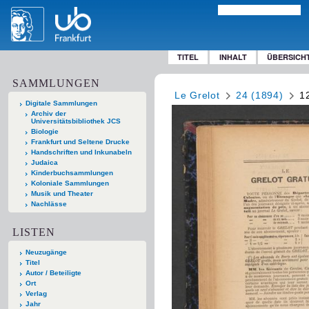
TITEL
INHALT
ÜBERSICH
SAMMLUNGEN
Le Grelot
24 (1894)
1
Digitale Sammlungen
Archiv der
Universitätsbibliothek JCS
Biologie
Frankfurt und Seltene Drucke
Handschriften und Inkunabeln
Judaica
Kinderbuchsammlungen
Koloniale Sammlungen
Musik und Theater
Nachlässe
LISTEN
Neuzugänge
Titel
Autor / Beteiligte
Ort
Verlag
Jahr