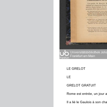
LE
GRELOT
LE
GRELOT
GRATUIT
Rome
est
entrée
,
un
jour
a
Il
a
lié
le
Gaulois
à
son
cha