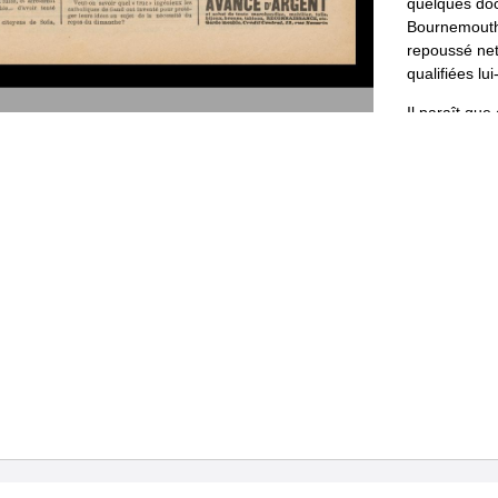
quelques
do
Bournemout
re­
poussé
net
qualifiées
lui
Il
paraît
que
mangent
pa
Touché
de
ta
macaronissi
d
’
avoir
t
ven
compère
Cor
l
’
Annonciade
Umberto
:
«
M
En
reconnai
pour
adou­
cir
le
contenu
d
U
.
Maurice
T
Ce
qu
’
en
vau
«
Le
Conseil