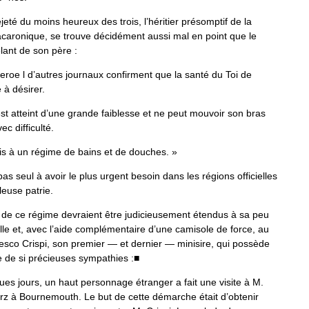
jeté
du
moins
heureux
des
trois
,
l
’
héritier
présomptif
de
la
caronique
,
se
trouve
décidément
aussi
mal
en
point
que
le
lant
de
son
père
:
eroe
l
d
’
autres
journaux
confir­
ment
que
la
santé
du
Toi
de
e
à
désirer
.
st
atteint
d
’
une
grande
fai­
blesse
et
ne
peut
mouvoir
son
bras
vec
difficulté
.
is
à
un
régime
de
bains
et
de
douches
.
»
pas
seul
à
avoir
le
plus
ur­
gent
besoin
dans
les
régions
officielles
lleuse
patrie
.
de
ce
régime
devraient
être
judicieusement
étendus
à
sa
peu
lle
et
,
avec
l
’
aide
complémentaire
d
’
une
camisole
de
force
,
au
esco
Crispi
,
son
premier
—
et
dernier
—
minisire
,
qui
possède
e
de
si
précieuses
sym­
pathies
:
■
ues
jours
,
un
haut
person­
nage
étranger
a
fait
une
visite
à
M
.
rz
à
Bournemouth
.
Le
but
de
cette
démarche
était
d
’
obtenir