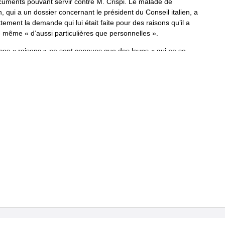
cuments
pouvant
servir
contre
M
.
Crispi
.
Le
malade
de
h
,
qui
a
un
dossier
concer­
nant
le
président
du
Conseil
italien
,
a
tement
la
demande
qui
lui
était
faite
pour
des
raisons
qu
’
il
a
-
même
«
d
’
aussi
particulières
que
person­
nelles
»
.
ces
«
raisons
»
ne
sont
con­
nues
que
des
loups
«
qui
ne
se
s
entre
eux
»
et
des
«
larrons
en
foire
»
.
nt
de
délicatesse
,
on
assure
que
l
’
illustrissime
et
me
Fran­
cesco
—
pour
confondre
ses
détracteurs
qui
l
’
accusent
du
»
le
grand
-
cordon
des
Saints
Maurice
et
Lazare
à
son
nélius
—
va
lui
faire
octroyer
«
gratuite­
ment
»
le
collier
de
,
conférant
à
ce
pauvre
Herz
le
privilège
d
’
être
appelé
par
II
Re
on
cousin
.
.
.
germain
.
*
ssance
,
le
diabétique
de
Bour­
nemouth
profitera
de
sa
maladie
à
son
ami
Crispi
les
amertumes
du
pou­
voir
,
en
«
saccharifiant
»
u
calice
que
Cavallotti
veut
lui
faire
boire
jusqu
’
à
la
lie
.
ic
.
t
l
’
aune
de
l
’
Ordre
de
la
Légion
d
’
hon­
neur
vient
de
démissionner
.