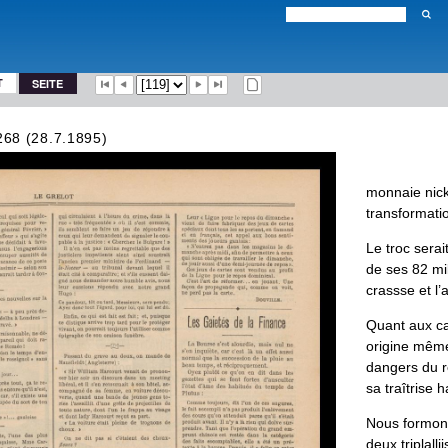
T
SEITE
268 (28.7.1895)
monnaie
nick
transformati
Le
troc
serai
de
ses
82
mil
crassse
et
l
’
a
Quant
aux
c
origine
mêm
dangers
du
r
sa
traîtrise
ha
Nous
formon
deux
triplallii