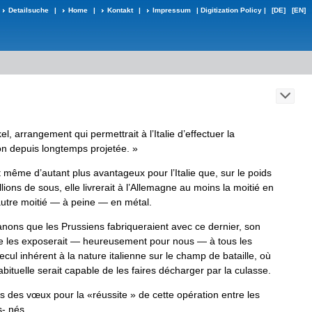
Detailsuche
|
Home
|
Kontakt
|
Impressum
|
Digitization Policy
|
[DE]
[EN]
el
,
arrangement
qui
permettrait
à
l
’
Italie
d
’
effectuer
la
on
depuis
longtemps
projetée
.
»
t
même
d
’
autant
plus
avanta­
geux
pour
l
’
Italie
que
,
sur
le
poids
lions
de
sous
,
elle
livrerait
à
l
’
Alle­
magne
au
moins
la
moitié
en
u­
tre
moitié
—
à
peine
—
en
métal
.
anons
que
les
Prussiens
fabri­
queraient
avec
ce
dernier
,
son
e
les
exposerait
—
heureusement
pour
nous
—
à
tous
les
ecul
inhérent
à
la
nature
italienne
sur
le
champ
de
bataille
,
où
bituelle
serait
capable
de
les
faires
décharger
par
la
culasse
.
s
des
vœux
pour
la
«
réussite
»
de
cette
opération
entre
les
s
-
nés
.