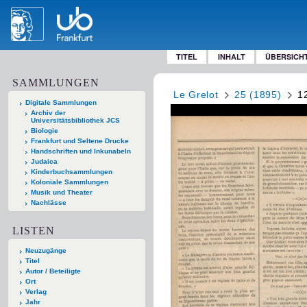
TITEL
INHALT
ÜBERSICH
SAMMLUNGEN
Le Grelot
25 (1895)
1
Digitale Sammlungen
Archiv der
Universitätsbibliothek JCS
Biologie
Frankfurt und Seltene Drucke
Handschriften und Inkunabeln
Judaica
Kinderbuchsammlungen
Koloniale Sammlungen
Musik und Theater
Nachlässe
LISTEN
Neuzugänge
Titel
Autor / Beteiligte
Ort
Verlag
Jahr