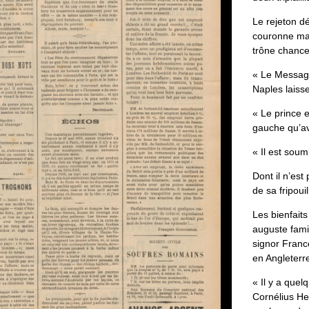
Le
rejeton
dé
couronne
ma
trône
chance
«
Le
Messag
Naples
laiss
«
Le
prince
e
gauche
qu
’
a
«
Il
est
soum
Dont
il
n
’
est
de
sa
fripoui
Les
bienfaits
auguste
fami
signor
Franc
en
Angleterr
«
Il
y
a
quelq
Corné­
lius
He