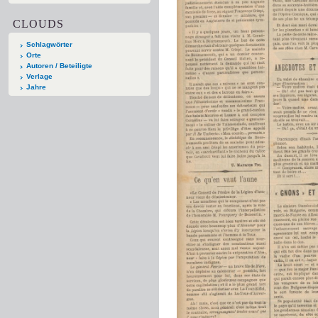
CLOUDS
Schlagwörter
Orte
Autoren / Beteiligte
Verlage
Jahre