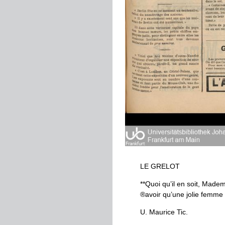
LE
GRELOT
*
*
Quoi
qu
’
il
en
soit
,
Mademo
®
avoir
qu
’
une
jolie
femme
U
.
Maurice
Tic
.