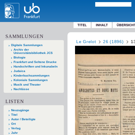
TITEL
INHALT
ÜBERSICH
SAMMLUNGEN
Le Grelot
26 (1896)
1
Digitale Sammlungen
Archiv der
Universitätsbibliothek JCS
Biologie
Frankfurt und Seltene Drucke
Handschriften und Inkunabeln
Judaica
Kinderbuchsammlungen
Koloniale Sammlungen
Musik und Theater
Nachlässe
LISTEN
Neuzugänge
Titel
Autor / Beteiligte
Ort
Verlag
Jahr