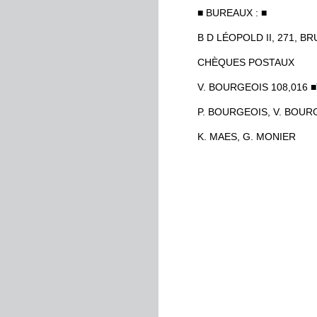
■
BUREAUX
:
■
B
D
LÉOPOLD
II
,
271
,
BR
CHÈQUES
POSTAUX
V
.
BOURGEOIS
108,016
■
P
.
BOURGEOIS
,
V
.
BOURG
K
.
MAES
,
G
.
MONIER
EXPOSITIONS
Pirandello
Au
Cabaret
Graphique
£
R
L
’
œuvre
graphique
de
Pau
Sensibilité
avide
d
’
épanou
l
’
intense
réceptivité
et
la
fa
œuvre
n
’
est
qu
’
une
longue
sensualité
lyri­
que
;
un
pèle
formes
et
de
lumière
,
de
br