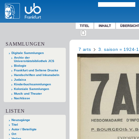
TITEL
INHALT
ÜBERSICH
SAMMLUNGEN
7 arts
3. saison = 1924-
Digitale Sammlungen
Archiv der
Universitätsbibliothek JCS
Biologie
Frankfurt und Seltene Drucke
Handschriften und Inkunabeln
Judaica
Kinderbuchsammlungen
Koloniale Sammlungen
Musik und Theater
Nachlässe
LISTEN
Neuzugänge
Titel
Autor / Beteiligte
Ort
Verlag