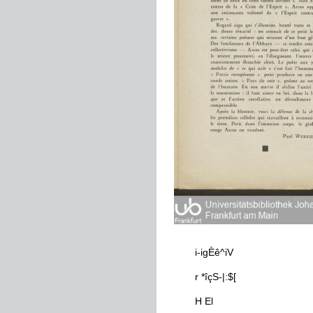
i
-
igÈê
^
iV
r
*
îçS
-
|
:
$
[
H
El