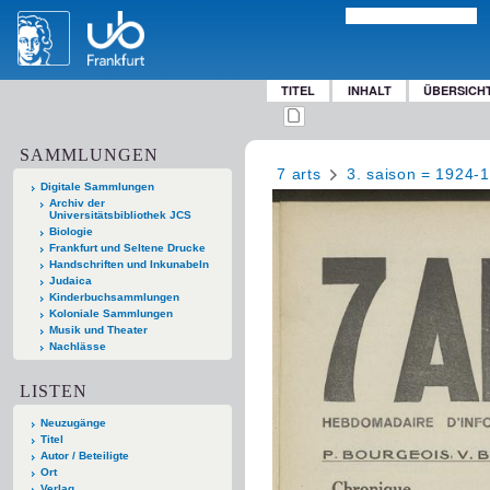
TITEL
INHALT
ÜBERSICH
SAMMLUNGEN
7 arts
3. saison = 1924-
Digitale Sammlungen
Archiv der
Universitätsbibliothek JCS
Biologie
Frankfurt und Seltene Drucke
Handschriften und Inkunabeln
Judaica
Kinderbuchsammlungen
Koloniale Sammlungen
Musik und Theater
Nachlässe
LISTEN
Neuzugänge
Titel
Autor / Beteiligte
Ort
Verlag