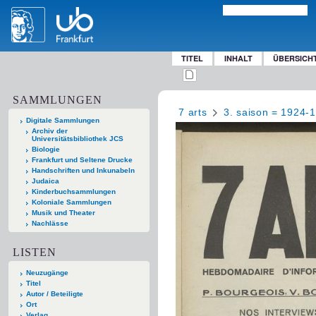
TITEL
INHALT
ÜBERSICH
SAMMLUNGEN
7 arts
3. saison = 1924-
Digitale Sammlungen
Archiv der
Universitätsbibliothek JCS
Biologie
Frankfurt und Seltene Drucke
Handschriften und Inkunabeln
Judaica
Kinderbuchsammlungen
Koloniale Sammlungen
Musik und Theater
Nachlässe
LISTEN
Neuzugänge
Titel
Autor / Beteiligte
Ort
Verlag