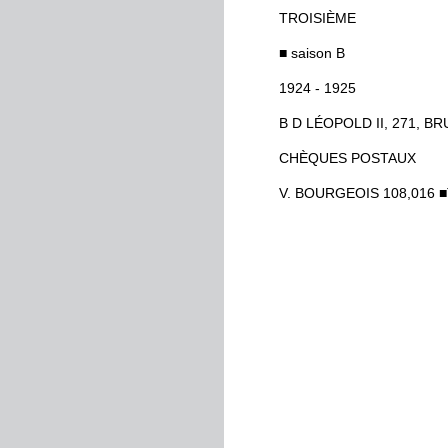
TROISIÈME
■
saison
B
1924
-
1925
B
D
LÉOPOLD
II
,
271
,
BR
CHÈQUES
POSTAUX
V
.
BOURGEOIS
108,016
■
P
.
BOURGEOIS
,
V
.
BOURG
NOS
INTERVIEWS
—
«
M
.
Jean
Epstein
?
»
—
«
Chambre
139
»
Rapide
traversée
du
hall
d
Entrez
»
.
Durant
les
présentations
m
rapide
reconnaissance
sui